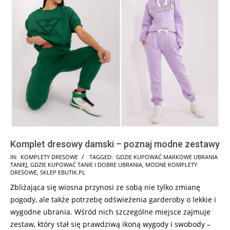
Komplet dresowy damski – poznaj modne zestawy
2026-
IN:
KOMPLETY DRESOWE
TAGGED:
GDZIE KUPOWAĆ MARKOWE UBRANIA
TANIEJ
,
GDZIE KUPOWAĆ TANIE I DOBRE UBRANIA
,
MODNE KOMPLETY
01-
DRESOWE
,
SKLEP EBUTIK.PL
07
Zbliżająca się wiosna przynosi ze sobą nie tylko zmianę
pogody, ale także potrzebę odświeżenia garderoby o lekkie i
wygodne ubrania. Wśród nich szczególne miejsce zajmuje
zestaw, który stał się prawdziwą ikoną wygody i swobody –