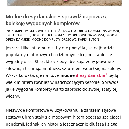
Modne dresy damskie – sprawdź najnowszą
kolekcję wygodnych kompletów
2025-
IN:
KOMPLETY DRESOWE
,
SKLEPY
TAGGED:
DRESY DAMSKIE NA WIOSNĘ
,
EMILE CAMUSET
,
HOME OFFICE
,
KOMPLETY DRESOWE NA WIOSNĘ
,
MODNE
03-
DRESY DAMSKIE
,
MODNE KOMPLETY DRESOWE
,
PARIS HILTON
11
Jeszcze kilka lat temu nikt by nie pomyślał, ze najbardziej
popularnym biurowym i codziennym strojem stanie się…
wygodny dres. Strój, który kiedyś był kojarzony głównie z
siłownią i treningami fitness, szturmem wdarł się na salony.
Wszystko wskazuje na to, że
modne
dresy damskie
będą
wielkim hitem również w nadchodzącym sezonie. Sprawdź,
jakie wygodne komplety warto zaprosić do swojej szafy tej
wiosny.
Niezwykle komfortowe w użytkowaniu, a zarazem stylowe
zestawy ubrań stały się modowym hitem podczas szalejącej
pandemii, jednak ich historia jest znacznie dłuższa i sięga