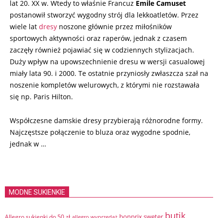
lat 20. XX w. Wtedy to właśnie Francuz
Emile Camuset
postanowił stworzyć wygodny strój dla lekkoatletów. Przez
wiele lat
dresy
noszone głównie przez miłośników
sportowych aktywności oraz raperów, jednak z czasem
zaczęły również pojawiać się w codziennych stylizacjach.
Duży wpływ na upowszechnienie dresu w wersji casualowej
miały lata 90. i 2000. Te ostatnie przyniosły zwłaszcza szał na
noszenie kompletów welurowych, z którymi nie rozstawała
się np. Paris Hilton.
Współczesne damskie dresy przybierają różnorodne formy.
Najczęstsze połączenie to bluza oraz wygodne spodnie,
jednak w …
MODNE SUKIENKIE
butik
bonprix sweter
Allegro sukienki do 50 zł
allegro wyprzedaż