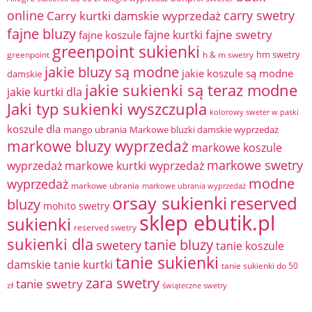
online
Carry kurtki damskie wyprzedaż
carry swetry
fajne bluzy
fajne swetry
fajne kurtki
fajne koszule
greenpoint sukienki
hm swetry
greenpoint
h & m swetry
jakie bluzy są modne
jakie koszule są modne
damskie
jakie sukienki są teraz modne
jakie kurtki dla
Jaki typ sukienki wyszczupla
kolorowy sweter w paski
koszule dla
mango ubrania
Markowe bluzki damskie wyprzedaż
markowe bluzy wyprzedaż
markowe koszule
markowe swetry
wyprzedaż
markowe kurtki wyprzedaż
modne
wyprzedaż
markowe ubrania
markowe ubrania wyprzedaż
orsay sukienki
reserved
bluzy
mohito swetry
sklep ebutik.pl
sukienki
reserved swetry
sukienki dla
tanie bluzy
swetery
tanie koszule
tanie sukienki
damskie
tanie kurtki
tanie sukienki do 50
zara swetry
tanie swetry
zł
świąteczne swetry