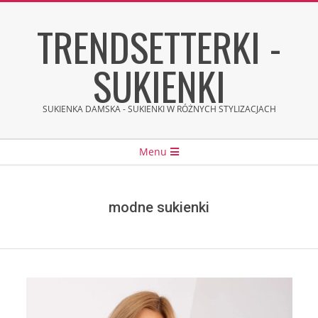
Skip
TRENDSETTERKI -
to
content
SUKIENKI
SUKIENKA DAMSKA - SUKIENKI W RÓŻNYCH STYLIZACJACH
Secondary
Menu
Navigation
Menu
modne sukienki