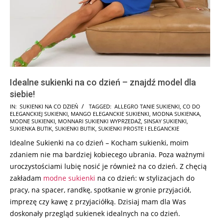
Idealne sukienki na co dzień – znajdź model dla
siebie!
2025-
IN:
SUKIENKI NA CO DZIEŃ
TAGGED:
ALLEGRO TANIE SUKIENKI
,
CO DO
ELEGANCKIEJ SUKIENKI
,
MANGO ELEGANCKIE SUKIENKI
,
MODNA SUKIENKA
,
06-
MODNE SUKIENKI
,
MONNARI SUKIENKI WYPRZEDAŻ
,
SINSAY SUKIENKI
,
06
SUKIENKA BUTIK
,
SUKIENKI BUTIK
,
SUKIENKI PROSTE I ELEGANCKIE
Idealne Sukienki na co dzień – Kocham sukienki, moim
zdaniem nie ma bardziej kobiecego ubrania. Poza ważnymi
uroczystościami lubię nosić je również na co dzień. Z chęcią
zakładam
modne sukienki
na co dzień: w stylizacjach do
pracy, na spacer, randkę, spotkanie w gronie przyjaciół,
imprezę czy kawę z przyjaciółką. Dzisiaj mam dla Was
doskonały przegląd sukienek idealnych na co dzień.