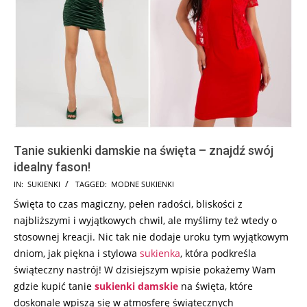
Tanie sukienki damskie na święta – znajdź swój
idealny fason!
2023-
IN:
SUKIENKI
TAGGED:
MODNE SUKIENKI
11-
Święta to czas magiczny, pełen radości, bliskości z
22
najbliższymi i wyjątkowych chwil, ale myślimy też wtedy o
stosownej kreacji. Nic tak nie dodaje uroku tym wyjątkowym
dniom, jak piękna i stylowa
sukienka
, która podkreśla
świąteczny nastrój! W dzisiejszym wpisie pokażemy Wam
gdzie kupić tanie
sukienki damskie
na święta, które
doskonale wpiszą się w atmosferę świątecznych