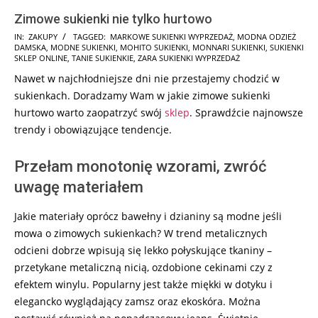
Zimowe sukienki nie tylko hurtowo
2025-
IN:
ZAKUPY
TAGGED:
MARKOWE SUKIENKI WYPRZEDAŻ
,
MODNA ODZIEŻ
DAMSKA
,
MODNE SUKIENKI
,
MOHITO SUKIENKI
,
MONNARI SUKIENKI
,
SUKIENKI
10-
SKLEP ONLINE
,
TANIE SUKIENKIE
,
ZARA SUKIENKI WYPRZEDAŻ
19
Nawet w najchłodniejsze dni nie przestajemy chodzić w
sukienkach. Doradzamy Wam w jakie zimowe sukienki
hurtowo warto
zaopatrzyć swój
sklep
. Sprawdźcie najnowsze
trendy i obowiązujące tendencje.
Przełam monotonię wzorami, zwróć
uwagę materiałem
Jakie materiały oprócz bawełny i dzianiny są modne jeśli
mowa o zimowych sukienkach? W trend metalicznych
odcieni dobrze wpisują się lekko połyskujące tkaniny –
przetykane metaliczną nicią, ozdobione cekinami czy z
efektem winylu. Popularny jest także miękki w dotyku i
elegancko wyglądający zamsz oraz ekoskóra. Można