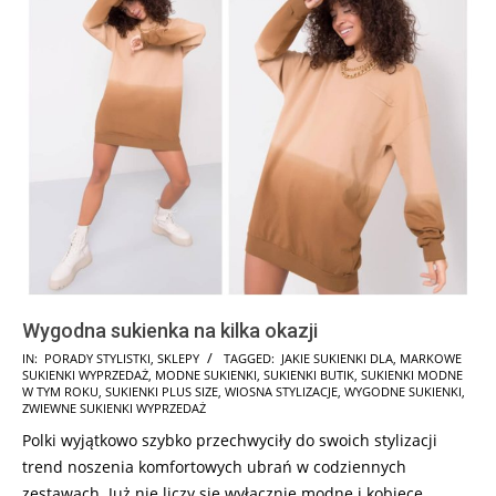
Wygodna sukienka na kilka okazji
2025-
IN:
PORADY STYLISTKI
,
SKLEPY
TAGGED:
JAKIE SUKIENKI DLA
,
MARKOWE
SUKIENKI WYPRZEDAŻ
,
MODNE SUKIENKI
,
SUKIENKI BUTIK
,
SUKIENKI MODNE
03-
W TYM ROKU
,
SUKIENKI PLUS SIZE
,
WIOSNA STYLIZACJE
,
WYGODNE SUKIENKI
,
04
ZWIEWNE SUKIENKI WYPRZEDAŻ
Polki wyjątkowo szybko przechwyciły do swoich stylizacji
trend noszenia komfortowych ubrań w codziennych
zestawach. Już nie liczy się wyłącznie modne i kobiece