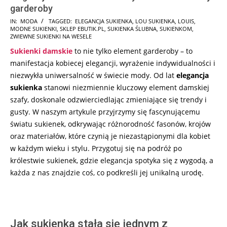
garderoby
2024-
IN:
MODA
TAGGED:
ELEGANCJA SUKIENKA
,
LOU SUKIENKA
,
LOUIS
,
MODNE SUKIENKI
,
SKLEP EBUTIK.PL
,
SUKIENKA ŚLUBNA
,
SUKIENKOM
,
11-
ZWIEWNE SUKIENKI NA WESELE
08
Sukienki damskie
to nie tylko element garderoby – to
manifestacja kobiecej elegancji, wyrażenie indywidualności i
niezwykła uniwersalność w świecie mody. Od lat
elegancja
sukienka
stanowi niezmiennie kluczowy element damskiej
szafy, doskonale odzwierciedlając zmieniające się trendy i
gusty. W naszym artykule przyjrzymy się fascynującemu
światu sukienek, odkrywając różnorodność fasonów, krojów
oraz materiałów, które czynią je niezastąpionymi dla kobiet
w każdym wieku i stylu. Przygotuj się na podróż po
królestwie sukienek, gdzie elegancja spotyka się z wygodą, a
każda z nas znajdzie coś, co podkreśli jej unikalną urodę.
Jak sukienka stała się jednym z