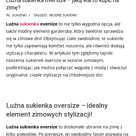
Luźna sukienka oversize – jaką warto kupić na
zimę?
2023-
IN:
SUKIENKI
TAGGED:
MODNE SUKIENKI
11-
Luźna
sukienka
oversize
to nie tylko wygodna opcja, ale
23
także modny element garderoby, który świetnie sprawdza
się w zimowe dni! Obejmując ciało swobodnie, te sukienki
nie tylko zapewniają komfort noszenia, ale również dodają
stylizacji charakteru. W artykule tym zgłębimy tajniki
noszenia sukienek oversize w sezonie zimowym,
podkreślając, jak można połączyć wygodę z modą i stworzyć
oryginalne, ciepłe stylizacje na chłodniejsze dni.
Luźna sukienka oversize – idealny
element zimowych stylizacji!
Luźna sukienka oversize
to doskonałe ubranie na zimę z
kilku powodów. Po pierwsze, jej swobodny fason pozwala na