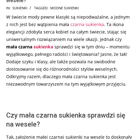
wesele?
2023-
IN:
SUKIENKI
TAGGED:
MODNE SUKIENKI
12-
W świecie mody pewne klasyki są niepodważalne, a jednym
12
z nich jest bez wątpienia mała
czarna sukienka
. Ta ikona
elegancji zdobyła serca kobiet na całym świecie, stając się
uniwersalnym rozwiązaniem na wiele okazji. Jednak czy
mała czarna
sukienka
sprawdzi się w tym dniu – momentu
wyjątkowego, pełnego radości i świętowania? Jasne, że tak!
Dodaje szyku i klasy, ale także pozwala na swobodne
dostosowanie się do różnorodności stylów weselnych.
Odkryjmy razem, dlaczego mała czarna sukienka jest
niezawodnym towarzyszem na tym wyjątkowym przyjęciu.
Czy mała czarna sukienka sprawdzi się
na wesele?
Tak, założenie małej czarnej sukienki na wesele to doskonały