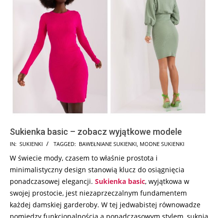
Sukienka basic – zobacz wyjątkowe modele
2023-
IN:
SUKIENKI
TAGGED:
BAWEŁNIANE SUKIENKI
,
MODNE SUKIENKI
12-
W świecie mody, czasem to właśnie prostota i
14
minimalistyczny design stanowią klucz do osiągnięcia
ponadczasowej elegancji.
Sukienka
basic
, wyjątkowa w
swojej prostocie, jest niezaprzeczalnym fundamentem
każdej damskiej garderoby. W tej jedwabistej równowadze
pomiędzy funkcjonalnością a ponadczasowym stylem, suknia