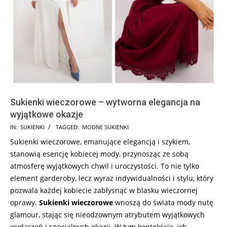
Sukienki wieczorowe – wytworna elegancja na
wyjątkowe okazje
2023-
IN:
SUKIENKI
TAGGED:
MODNE SUKIENKI
11-
Sukienki wieczorowe, emanujące elegancją i szykiem,
29
stanowią esencję kobiecej mody, przynosząc ze sobą
atmosferę wyjątkowych chwil i uroczystości. To nie tylko
element garderoby, lecz wyraz indywidualności i stylu, który
pozwala każdej kobiecie zabłysnąć w blasku wieczornej
oprawy.
Sukienki wieczorowe
wnoszą do świata mody nutę
glamour, stając się nieodzownym atrybutem wyjątkowych
wydarzeń i specjalnych okazji. W tym kontekście, ich