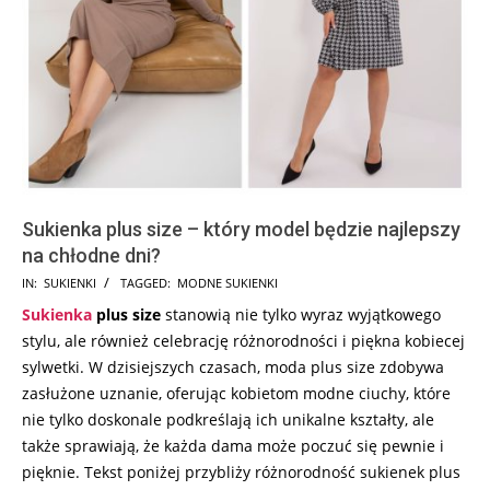
Sukienka plus size – który model będzie najlepszy
na chłodne dni?
2023-
IN:
SUKIENKI
TAGGED:
MODNE SUKIENKI
12-
Sukienka
plus size
stanowią nie tylko wyraz wyjątkowego
06
stylu, ale również celebrację różnorodności i piękna kobiecej
sylwetki. W dzisiejszych czasach, moda plus size zdobywa
zasłużone uznanie, oferując kobietom modne ciuchy, które
nie tylko doskonale podkreślają ich unikalne kształty, ale
także sprawiają, że każda dama może poczuć się pewnie i
pięknie. Tekst poniżej przybliży różnorodność sukienek plus