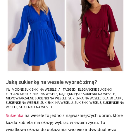
Jaką sukienkę na wesele wybrać zimą?
2026-
IN:
MODNE SUKIENKI NA WESELE
TAGGED:
ELEGANCKIE SUKIENKI
,
ELEGANCKIE SUKIENKI NA WESELE
,
NAJPIĘKNIEJSZE SUKIENKI NA WESELE
,
04-
NIEPOWTARZALNE SUKIENKI NA WESELE
,
SUKIENKA NA WESELE DLA 50 LATKI
,
12
SUKIENKĘ NA WESELE
,
SUKIENKI NA WESELU
,
SUKIENKI WESELE
,
SUKIENKIE NA
WESELE
,
SUKIENKO NA WESELE
Sukienka
na wesele to jedno z najważniejszych ubrań, które
każda kobieta ma okazję wybrać w swoim życiu. To
wyjątkowa okazja do pokazania swojego indywidualnego