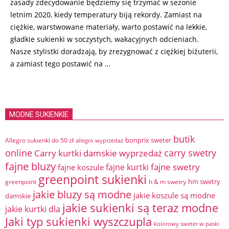
zasady zdecydowanie będziemy się trzymać w sezonie
letnim 2020, kiedy temperatury biją rekordy. Zamiast na
ciężkie, warstwowane materiały, warto postawić na lekkie,
gładkie sukienki w soczystych, wakacyjnych odcieniach.
Nasze stylistki doradzają, by zrezygnować z ciężkiej biżuterii,
a zamiast tego postawić na …
MODNE SUKIENKIE
butik
bonprix sweter
Allegro sukienki do 50 zł
allegro wyprzedaż
online
Carry kurtki damskie wyprzedaż
carry swetry
fajne bluzy
fajne swetry
fajne kurtki
fajne koszule
greenpoint sukienki
hm swetry
greenpoint
h & m swetry
jakie bluzy są modne
jakie koszule są modne
damskie
jakie sukienki są teraz modne
jakie kurtki dla
Jaki typ sukienki wyszczupla
kolorowy sweter w paski