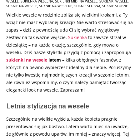
WESELE
,
SUKIENKA WESELNA
,
SUKIENKI MIDI NA WESELE
,
SUKIENKI WESELE
,
SUKNIE NA WESELE
,
SUKNIE NA WESELNE
,
SUKNIE ŚLUBNA
,
SUKNIE ŚLUBNE
Wielkie wesele w rodzinie zbliża się wielkimi krokami, a Ty
wciąż nie masz wybranej kreacji? Nie warto stresować się na
zapas – dziś z pewnością uda Ci się wybrać wyjątkowy
zestaw na tak ważne wyjście.
Sukienka
to zawsze strzał w
dziesiątkę – na każdą okazję, szczególnie, gdy mowa o
weselu. Dziś nasze stylistki przyjdą z pomocą i zaproponują
sukienki na wesele
latem
– kilka obłędnych fasonów, z
których na pewno wybierzesz idealny dla siebie. Poruszymy
nie tylko kwestię najmodniejszych kreacji w sezonie letnim,
ale również wspomnimy, o czym należy pamiętać tworząc
elegancki look na wesele. Zapraszam!
Letnia stylizacja na wesele
Szczególnie na wielkie wyjścia, każda kobieta pragnie
prezentować się jak bóstwo. Latem warto mieć na uwadze,
że głównie z powodu upałów, im mniej – znaczy więcej. Tej