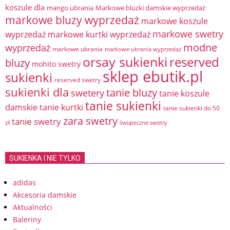
koszule dla
mango ubrania
Markowe bluzki damskie wyprzedaż
markowe bluzy wyprzedaż
markowe koszule
markowe swetry
wyprzedaż
markowe kurtki wyprzedaż
modne
wyprzedaż
markowe ubrania
markowe ubrania wyprzedaż
orsay sukienki
reserved
bluzy
mohito swetry
sklep ebutik.pl
sukienki
reserved swetry
sukienki dla
tanie bluzy
swetery
tanie koszule
tanie sukienki
damskie
tanie kurtki
tanie sukienki do 50
zara swetry
tanie swetry
zł
świąteczne swetry
SUKIENKA I NIE TYLKO
adidas
Akcesoria damskie
Aktualności
Baleriny