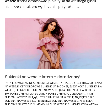
wesele
trzeba dostosować ją nie tylko do własnego gustu,
ale także charakteru wydarzenia, pory roku i …
Sukienki na wesele latem – doradzamy!
2025-
IN:
NIEPOWTARZALNE SUKIENKI NA WESELE
TAGGED:
BŁEKITNA SUKIENKA
NA WESELE
,
CZY KOLOROWE SUKIENKI SĄ MODNE?
,
ELEGANCKA SUKIENKA NA
06-
WESELE
,
ELEGANCKIE SUKIENKI NA WESELE
,
JAKA SUKIENKA DLA KOBIETY PO
02
50?
,
JAKIE SUKIENKI DLA 30 LATKI?
,
JAKIE SUKIENKI ODMŁADZAJĄ?
,
JAKIE
SUKIENKI WYSZCZUPLAJĄ?
,
LETNIE SUKIENKI NA WESELE
,
NAJPIĘKNIEJSZE
SUKIENKI NA WESELE
,
NAJPIĘKNIEJSZE SUKIENKI NA WESELU
,
NIEBIESKA
SUKIENKA NA WESELE
,
SUKIENKA MIDI NA WESELE
,
SUKIENKA W KWIATY NA