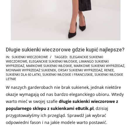
Długie sukienki wieczorowe gdzie kupić najlepsze?
2025-
IN:
SUKIENKI WIECZOROWE
TAGGED:
ELEGANCKIE SUKIENKI
WIECZOROWE
,
ELEGANCKIE SUKIENKI WŁOSKIE
,
LIMANGO SUKIENKI
10-
WYPRZEDAŻ
,
MARKOWE SUKIENKI WŁOSKIE
,
MARKOWE SUKIENKI WYPRZEDAŻ
,
21
MONNARI WYPRZEDAŻ SUKIENEK
,
ORSAY SUKIENKI WYPRZEDAŻ
,
RENEE
,
SUKIENKI DLA 60 LATKI
,
SUKIENKI WŁOSKIE I FRANCUSKIE
,
SUKIENKI WŁOSKIE
LETNIE
W naszych garderobach nie brak sukienek, jednak niektóre
okazje wymagają od nas bardzo eleganckiego ubioru. Wtedy
warto mieć w swojej szafie
długie sukienki wieczorowe z
popularnego sklepu z sukienkami eButik.pl
, dzisiaj
przygotowałyśmy ich przegląd. Sprawdź jak wybrać
odpowiedni fason i na jakie modele warto postawić.