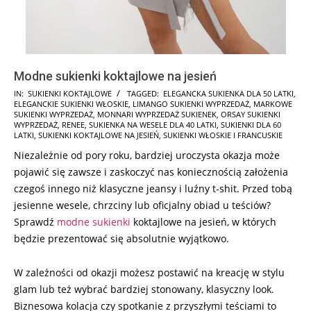
Modne sukienki koktajlowe na jesień
2024-
IN:
SUKIENKI KOKTAJLOWE
TAGGED:
ELEGANCKA SUKIENKA DLA 50 LATKI
,
ELEGANCKIE SUKIENKI WŁOSKIE
,
LIMANGO SUKIENKI WYPRZEDAŻ
,
MARKOWE
11-
SUKIENKI WYPRZEDAŻ
,
MONNARI WYPRZEDAŻ SUKIENEK
,
ORSAY SUKIENKI
20
WYPRZEDAŻ
,
RENEE
,
SUKIENKA NA WESELE DLA 40 LATKI
,
SUKIENKI DLA 60
LATKI
,
SUKIENKI KOKTAJLOWE NA JESIEŃ
,
SUKIENKI WŁOSKIE I FRANCUSKIE
Niezależnie od pory roku, bardziej uroczysta okazja może
pojawić się zawsze i zaskoczyć nas koniecznością założenia
czegoś innego niż klasyczne jeansy i luźny t-shit. Przed tobą
jesienne wesele, chrzciny lub oficjalny obiad u teściów?
Sprawdź
modne sukienki
koktajlowe na jesień, w których
będzie prezentować się absolutnie wyjątkowo.
W zależności od okazji możesz postawić na kreację w stylu
glam lub też wybrać bardziej stonowany, klasyczny look.
Biznesowa kolacja czy spotkanie z przyszłymi teściami to