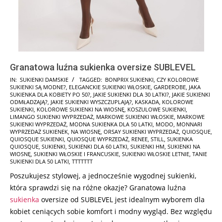
Granatowa luźna sukienka oversize SUBLEVEL
2025-
IN:
SUKIENKI DAMSKIE
TAGGED:
BONPRIX SUKIENKI
,
CZY KOLOROWE
SUKIENKI SĄ MODNE?
,
ELEGANCKIE SUKIENKI WŁOSKIE
,
GARDEROBE
,
JAKA
10-
SUKIENKA DLA KOBIETY PO 50?
,
JAKIE SUKIENKI DLA 30 LATKI?
,
JAKIE SUKIENKI
18
ODMŁADZAJĄ?
,
JAKIE SUKIENKI WYSZCZUPLAJĄ?
,
KASKADA
,
KOLOROWE
SUKIENKI
,
KOLOROWE SUKIENKI NA WIOSNĘ
,
KOSZULOWE SUKIENKI
,
LIMANGO SUKIENKI WYPRZEDAŻ
,
MARKOWE SUKIENKI WŁOSKIE
,
MARKOWE
SUKIENKI WYPRZEDAŻ
,
MODNA SUKIENKA DLA 50 LATKI
,
MODO
,
MONNARI
WYPRZEDAŻ SUKIENEK
,
NA WIOSNĘ
,
ORSAY SUKIENKI WYPRZEDAŻ
,
QUIOSQUE
,
QUIOSQUE SUKIENKI
,
QUIOSQUE WYPRZEDAŻ
,
RENEE
,
STILL
,
SUKIENKA
QUIOSQUE
,
SUKIENKI
,
SUKIENKI DLA 60 LATKI
,
SUKIENKI HM
,
SUKIENKI NA
WIOSNĘ
,
SUKIENKI WŁOSKIE I FRANCUSKIE
,
SUKIENKI WŁOSKIE LETNIE
,
TANIE
SUKIENKI DLA 50 LATKI
,
TTTTTTT
Poszukujesz stylowej, a jednocześnie wygodnej sukienki,
która sprawdzi się na różne okazje? Granatowa luźna
sukienka
oversize od SUBLEVEL jest idealnym wyborem dla
kobiet ceniących sobie komfort i modny wygląd. Bez względu