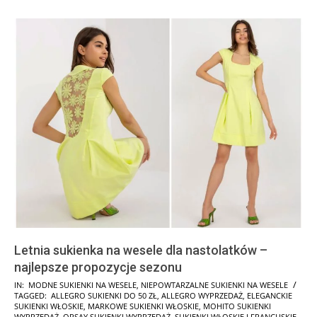
Letnia sukienka na wesele dla nastolatków –
najlepsze propozycje sezonu
2024-
IN:
MODNE SUKIENKI NA WESELE
,
NIEPOWTARZALNE SUKIENKI NA WESELE
TAGGED:
ALLEGRO SUKIENKI DO 50 ZŁ
,
ALLEGRO WYPRZEDAŻ
,
ELEGANCKIE
07-
SUKIENKI WŁOSKIE
,
MARKOWE SUKIENKI WŁOSKIE
,
MOHITO SUKIENKI
WYPRZEDAŻ
,
ORSAY SUKIENKI WYPRZEDAŻ
,
SUKIENKI WŁOSKIE I FRANCUSKIE
,