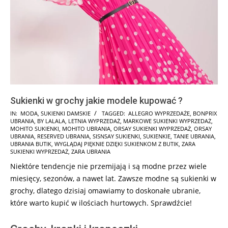
Sukienki w grochy jakie modele kupować ?
2024-
IN:
MODA
,
SUKIENKI DAMSKIE
TAGGED:
ALLEGRO WYPRZEDAŻE
,
BONPRIX
UBRANIA
,
BY LALALA
,
LETNIA WYPRZEDAŻ
,
MARKOWE SUKIENKI WYPRZEDAŻ
,
12-
MOHITO SUKIENKI
,
MOHITO UBRANIA
,
ORSAY SUKIENKI WYPRZEDAŻ
,
ORSAY
02
UBRANIA
,
RESERVED UBRANIA
,
SISNSAY SUKIENKI
,
SUKIENKIE
,
TANIE UBRANIA
,
UBRANIA BUTIK
,
WYGLĄDAJ PIĘKNIE DZIĘKI SUKIENKOM Z BUTIK
,
ZARA
SUKIENKI WYPRZEDAŻ
,
ZARA UBRANIA
Niektóre tendencje nie przemijają i są modne przez wiele
miesięcy, sezonów, a nawet lat. Zawsze modne są sukienki w
grochy, dlatego dzisiaj omawiamy to doskonałe ubranie,
które warto kupić w ilościach hurtowych. Sprawdźcie!