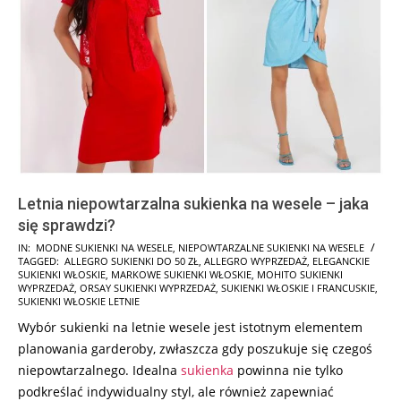
Letnia niepowtarzalna sukienka na wesele – jaka
się sprawdzi?
2024-
IN:
MODNE SUKIENKI NA WESELE
,
NIEPOWTARZALNE SUKIENKI NA WESELE
TAGGED:
ALLEGRO SUKIENKI DO 50 ZŁ
,
ALLEGRO WYPRZEDAŻ
,
ELEGANCKIE
07-
SUKIENKI WŁOSKIE
,
MARKOWE SUKIENKI WŁOSKIE
,
MOHITO SUKIENKI
04
WYPRZEDAŻ
,
ORSAY SUKIENKI WYPRZEDAŻ
,
SUKIENKI WŁOSKIE I FRANCUSKIE
,
SUKIENKI WŁOSKIE LETNIE
Wybór sukienki na letnie wesele jest istotnym elementem
planowania garderoby, zwłaszcza gdy poszukuje się czegoś
niepowtarzalnego. Idealna
sukienka
powinna nie tylko
podkreślać indywidualny styl, ale również zapewniać