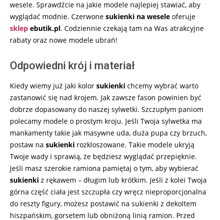
wesele. Sprawdźcie na jakie modele najlepiej stawiać, aby
wyglądać modnie. Czerwone
sukienki na wesele
oferuje
sklep
ebutik.pl
. Codziennie czekają tam na Was atrakcyjne
rabaty oraz nowe modele ubrań!
Odpowiedni krój i materiał
Kiedy wiemy już jaki kolor
sukienki
chcemy wybrać warto
zastanowić się nad krojem. Jak zawsze fason powinien być
dobrze dopasowany do naszej sylwetki. Szczupłym paniom
polecamy modele o prostym kroju. Jeśli Twoja sylwetka ma
mankamenty takie jak masywne uda, duża pupa czy brzuch,
postaw na
sukienki
rozkloszowane. Takie modele ukryją
Twoje wady i sprawią, że będziesz wyglądać przepięknie.
Jeśli masz szerokie ramiona pamiętaj o tym, aby wybierać
sukienki
z rękawem – długim lub krótkim. Jeśli z kolei Twoja
górna część ciała jest szczupła czy wręcz nieproporcjonalna
do reszty figury, możesz postawić na sukienki z dekoltem
hiszpańskim, gorsetem lub obniżoną linią ramion. Przed