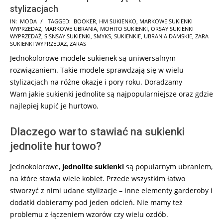
stylizacjach
2024-
IN:
MODA
TAGGED:
BOOKER
,
HM SUKIENKO
,
MARKOWE SUKIENKI
WYPRZEDAŻ
,
MARKOWE UBRANIA
,
MOHITO SUKIENKI
,
ORSAY SUKIENKI
12-
WYPRZEDAŻ
,
SISNSAY SUKIENKI
,
SMYKS
,
SUKIENKIE
,
UBRANIA DAMSKIE
,
ZARA
13
SUKIENKI WYPRZEDAŻ
,
ZARAS
Jednokolorowe modele sukienek są uniwersalnym
rozwiązaniem. Takie modele sprawdzają się w wielu
stylizacjach na różne okazje i pory roku. Doradzamy
Wam
jakie sukienki jednolite są najpopularniejsze oraz gdzie
najlepiej kupić je hurtowo.
Dlaczego warto stawiać na sukienki
jednolite hurtowo?
Jednokolorowe,
jednolite sukienki
są popularnym ubraniem,
na które stawia wiele kobiet. Przede wszystkim łatwo
stworzyć z nimi udane stylizacje – inne elementy garderoby i
dodatki dobieramy pod jeden odcień. Nie mamy też
problemu z łączeniem wzorów czy wielu ozdób.