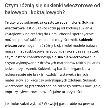
Czym różnią się sukienki wieczorowe od
balowych i koktajlowych?
Te trzy typy sukienek są często ze sobą mylone.
Suknia
wieczorowa
jest długa (co różni ją od krótkiej sukienki
koktajlowej), najczęściej do ziemi, chociaż sporadycznie
można spotkać także modele o długości midi.
Sukienki
wieczorowe
mogą mieć różny krój, z kolei modele balowe
muszą mieć rozkloszowaną spódnicę i górę bez ramiączek.
Czym jeszcze charakteryzują się
suknie wieczorowe
? Są
często wykonywane z droższych materiałów takich jak atłas,
jedwab czy aksamit. Sukienki są bardzo eleganckie, a
jednocześnie nie brak im ozdób – wstawek z innych
materiałów, aplikacji czy połyskujących zdobień. Sukienki
wieczorowe są przeznaczone na różnego rodzaju bale, gale,
imprezy sylwestrowe oraz oficjalne uroczystości.
Jaki kolor sukni wybrać? W swojej garderobie na pewno