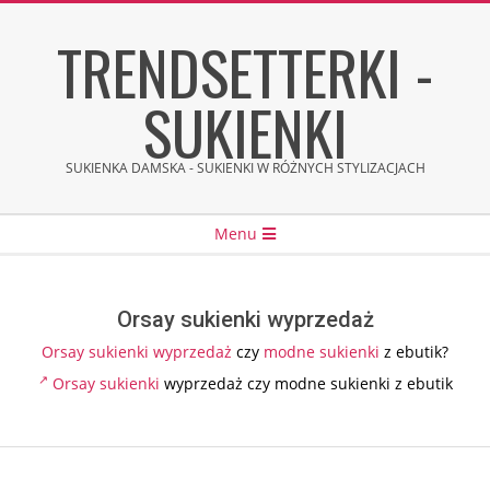
Skip
TRENDSETTERKI -
to
content
SUKIENKI
SUKIENKA DAMSKA - SUKIENKI W RÓŻNYCH STYLIZACJACH
Secondary
Menu
Navigation
Menu
Orsay sukienki wyprzedaż
Orsay
sukienki
wyprzedaż
czy
modne sukienki
z ebutik?
Orsay sukienki
wyprzedaż czy modne sukienki z ebutik