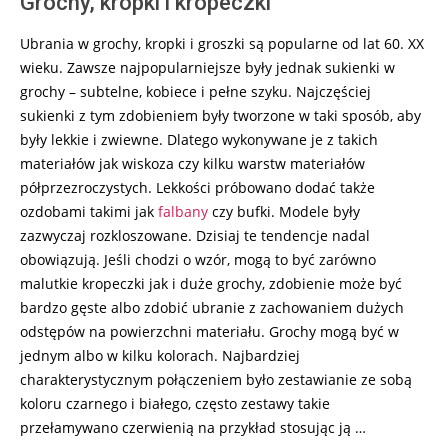
Grochy, kropki i kropeczki
Ubrania w grochy, kropki i groszki są popularne od lat 60. XX
wieku. Zawsze najpopularniejsze były jednak sukienki w
grochy – subtelne, kobiece i pełne szyku. Najczęściej
sukienki z tym zdobieniem były tworzone w taki sposób, aby
były lekkie i zwiewne. Dlatego wykonywane je z takich
materiałów jak wiskoza czy kilku warstw materiałów
półprzezroczystych. Lekkości próbowano dodać także
ozdobami takimi jak
falbany
czy bufki. Modele były
zazwyczaj rozkloszowane. Dzisiaj te tendencje nadal
obowiązują. Jeśli chodzi o wzór, mogą to być zarówno
malutkie kropeczki jak i duże grochy, zdobienie może być
bardzo gęste albo zdobić ubranie z zachowaniem dużych
odstępów na powierzchni materiału. Grochy mogą być w
jednym albo w kilku kolorach. Najbardziej
charakterystycznym połączeniem było zestawianie ze sobą
koloru czarnego i białego, często zestawy takie
przełamywano czerwienią na przykład stosując ją …