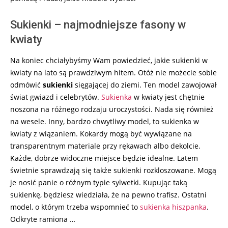
Sukienki – najmodniejsze fasony w
kwiaty
Na koniec chciałybyśmy Wam powiedzieć, jakie sukienki w
kwiaty na lato są prawdziwym hitem. Otóż nie możecie sobie
odmówić
sukienki
sięgającej do ziemi. Ten model zawojował
świat gwiazd i celebrytów.
Sukienka
w kwiaty jest chętnie
noszona na różnego rodzaju uroczystości. Nada się również
na wesele. Inny, bardzo chwytliwy model, to sukienka w
kwiaty z wiązaniem. Kokardy mogą być wywiązane na
transparentnym materiale przy rękawach albo dekolcie.
Każde, dobrze widoczne miejsce będzie idealne. Latem
świetnie sprawdzają się także sukienki rozkloszowane. Mogą
je nosić panie o różnym typie sylwetki. Kupując taką
sukienkę, będziesz wiedziała, że na pewno trafisz. Ostatni
model, o którym trzeba wspomnieć to
sukienka hiszpanka
.
Odkryte ramiona …