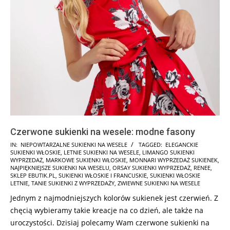
Czerwone sukienki na wesele: modne fasony
2025-
IN:
NIEPOWTARZALNE SUKIENKI NA WESELE
TAGGED:
ELEGANCKIE
SUKIENKI WŁOSKIE
,
LETNIE SUKIENKI NA WESELE
,
LIMANGO SUKIENKI
10-
WYPRZEDAŻ
,
MARKOWE SUKIENKI WŁOSKIE
,
MONNARI WYPRZEDAŻ SUKIENEK
,
27
NAJPIĘKNIEJSZE SUKIENKI NA WESELU
,
ORSAY SUKIENKI WYPRZEDAŻ
,
RENEE
,
SKLEP EBUTIK.PL
,
SUKIENKI WŁOSKIE I FRANCUSKIE
,
SUKIENKI WŁOSKIE
LETNIE
,
TANIE SUKIENKI Z WYPRZEDAŻY
,
ZWIEWNE SUKIENKI NA WESELE
Jednym z najmodniejszych kolorów sukienek jest czerwień. Z
chęcią wybieramy takie kreacje na co dzień, ale także na
uroczystości. Dzisiaj polecamy Wam czerwone sukienki na