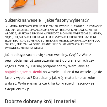
Sukienki na wesele – jakie fasony wybierać?
2026-
IN:
MODA
,
NIEPOWTARZALNE SUKIENKI NA WESELE
TAGGED:
ELEGANCKIE
SUKIENKI WŁOSKIE
,
LIMANGO SUKIENKI WYPRZEDAŻ
,
MARKOWE SUKIENKI
06-
WŁOSKIE
,
MARKOWE SUKIENKI WYPRZEDAŻ
,
MONNARI WYPRZEDAŻ SUKIENEK
,
10
NAJPIĘKNIEJSZE SUKIENKI NA WESELU
,
ORSAY SUKIENKI WYPRZEDAŻ
,
RENEE
,
SKLEP EBUTIK.PL
,
SUKIENKA
,
SUKIENKA NA WESELE
,
SUKIENKI
,
SUKIENKI DLA
60 LATKI
,
SUKIENKI WŁOSKIE I FRANCUSKIE
,
SUKIENKI WŁOSKIE LETNIE
,
ZWIEWNE SUKIENKI NA WESELE
Już niedługo zacznie się sezon weselny. Część z Was z
pewnością ma już zaproszenia na ślub u znajomych czy
kogoś z rodziny. Dzisiaj podpowiadamy Wam jakie są
najpiękniejsze sukienki
na wesele. Sukienki na wesele – jakie
fasony wybierać? Doradzamy jak krój, materiał oraz kolor
wybrać. Wybrałyśmy także kilka konkretnych fasonów ze
sklepu ebutik.pl.
Dobrze dobrany krój i materiał