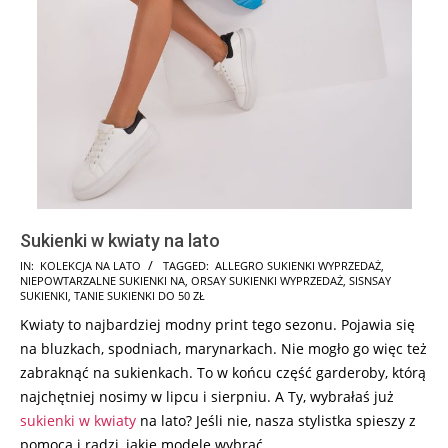
Sukienki w kwiaty na lato
2025-
IN:
KOLEKCJA NA LATO
TAGGED:
ALLEGRO SUKIENKI WYPRZEDAŻ
,
NIEPOWTARZALNE SUKIENKI NA
,
ORSAY SUKIENKI WYPRZEDAŻ
,
SISNSAY
10-
SUKIENKI
,
TANIE SUKIENKI DO 50 ZŁ
13
Kwiaty to najbardziej modny print tego sezonu. Pojawia się
na bluzkach, spodniach, marynarkach. Nie mogło go więc też
zabraknąć na sukienkach. To w końcu część garderoby, którą
najchętniej nosimy w lipcu i sierpniu. A Ty, wybrałaś już
sukienki w kwiaty
na lato? Jeśli nie, nasza stylistka spieszy z
pomocą i radzi, jakie modele wybrać.