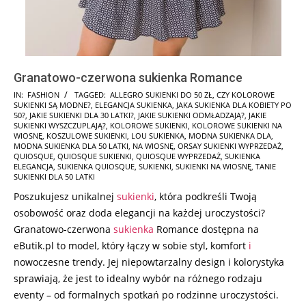
Granatowo-czerwona sukienka Romance
2025-
IN:
FASHION
TAGGED:
ALLEGRO SUKIENKI DO 50 ZŁ
,
CZY KOLOROWE
SUKIENKI SĄ MODNE?
,
ELEGANCJA SUKIENKA
,
JAKA SUKIENKA DLA KOBIETY PO
09-
50?
,
JAKIE SUKIENKI DLA 30 LATKI?
,
JAKIE SUKIENKI ODMŁADZAJĄ?
,
JAKIE
18
SUKIENKI WYSZCZUPLAJĄ?
,
KOLOROWE SUKIENKI
,
KOLOROWE SUKIENKI NA
WIOSNĘ
,
KOSZULOWE SUKIENKI
,
LOU SUKIENKA
,
MODNA SUKIENKA DLA
,
MODNA SUKIENKA DLA 50 LATKI
,
NA WIOSNĘ
,
ORSAY SUKIENKI WYPRZEDAŻ
,
QUIOSQUE
,
QUIOSQUE SUKIENKI
,
QUIOSQUE WYPRZEDAŻ
,
SUKIENKA
ELEGANCJA
,
SUKIENKA QUIOSQUE
,
SUKIENKI
,
SUKIENKI NA WIOSNĘ
,
TANIE
SUKIENKI DLA 50 LATKI
Poszukujesz unikalnej
sukienki
, która podkreśli Twoją
osobowość oraz doda elegancji na każdej uroczystości?
Granatowo-czerwona
sukienka
Romance dostępna na
eButik.pl to model, który łączy w sobie styl, komfort
i
nowoczesne trendy. Jej niepowtarzalny design i kolorystyka
sprawiają, że jest to idealny wybór na różnego rodzaju
eventy – od formalnych spotkań po rodzinne uroczystości.