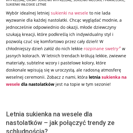
16
SUKIENKI WŁOSKIE LETNIE
Wybór idealnej letniej
sukienki na wesele
to nie lada
wyzwanie dla każdej nastolatki. Chcąc wyglądać modnie, a
jednocześnie odpowiednio do okazji, młode dziewczyny
szukają kreacji, które podkreślą ich indywidualny styl i
pozwolą czuć się komfortowo przez cały dzień! W
chłodniejszy dzień załóż do nich lekkie
rozpinane swetry
w
jasnych kolorach. W letnich trendach królują lekkie, zwiewne
materiały, subtelne wzory i pastelowe kolory, które
doskonale wpisują się w uroczystą, ale radosną atmosferę
weselnej ceremonii. Zobacz z nami, która
letnia
sukienka na
wesele
dla nastolatków
jest na topie w tym sezonie!
Letnia sukienka na wesele dla
nastolatków – jak połączyć trendy ze
schludnością?