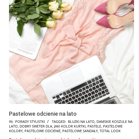
Pastelowe odcienie na lato
2025-
IN:
PORADY STYLISTKI
TAGGED:
BLUZKI NA LATO
,
DAMSKIE KOSZULE NA
LATO
,
DOBRY SWETER DLA
,
JAKI KOLOR KURTKI
,
PASTELE
,
PASTELOWE
02-
KOLORY
,
PASTELOWE ODCIENIE
,
PASTELOWE SANDAŁY
,
TOTAL LOOK
11