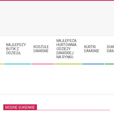
NAJLEPSZA
NAJLEPSZY
HURTOWNIA
KOSZULE
KURTKI
SUK
BUTIK Z
ODZIEŻY
DAMSKIE
DAMSKIE
DAM
ODZIEŻĄ
DAMSKIEJ
NA RYNKU
MODNE SUKIENKIE