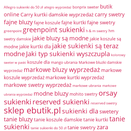
butik
bonprix sweter
Allegro sukienki do 50 zł
allegro wyprzedaż
online
Carry kurtki damskie wyprzedaż
carry swetry
fajne bluzy
fajne swetry
fajne kurtki
fajne koszule
greenpoint sukienki
hm
greenpoint
h & m swetry
jakie bluzy są modne
jakie koszule są
swetry damskie
jakie sukienki są teraz
jakie kurtki dla
modne
modne
Jaki typ sukienki wyszczupla
kolorowy
koszule dla
mango ubrania
Markowe bluzki damskie
sweter w paski
markowe bluzy wyprzedaż
markowe
wyprzedaż
koszule wyprzedaż
markowe kurtki wyprzedaż
markowe swetry wyprzedaż
markowe ubrania
markowe
orsay
modne bluzy
mohito swetry
ubrania wyprzedaż
sukienki
reserved sukienki
reserved swetry
sklep ebutik.pl
sukienki dla
swetery
tanie
tanie bluzy
tanie koszule damskie
tanie kurtki
sukienki
zara
tanie swetry
tanie sukienki do 50 zł