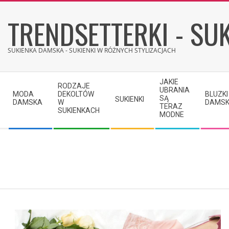
Skip
TRENDSETTERKI - SUK
to
content
SUKIENKA DAMSKA - SUKIENKI W RÓŻNYCH STYLIZACJACH
Secondary
JAKIE
RODZAJE
Navigation
UBRANIA
MODA
DEKOLTÓW
BLUZKI
SĄ
SUKIENKI
Menu
DAMSKA
W
DAMSK
TERAZ
SUKIENKACH
MODNE