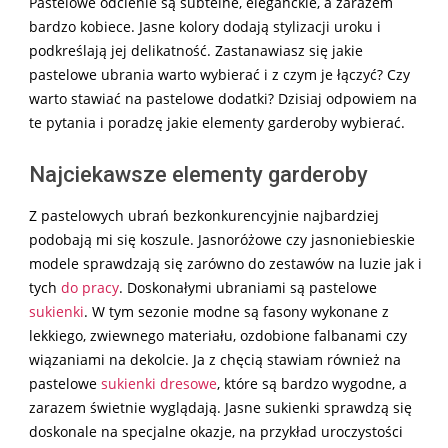
Pastelowe odcienie są subtelne, eleganckie, a zarazem
bardzo kobiece. Jasne kolory dodają stylizacji uroku i
podkreślają jej delikatność. Zastanawiasz się jakie
pastelowe ubrania warto wybierać i z czym je łączyć? Czy
warto stawiać na pastelowe dodatki? Dzisiaj odpowiem na
te pytania i poradzę jakie elementy garderoby wybierać.
Najciekawsze elementy garderoby
Z pastelowych ubrań bezkonkurencyjnie najbardziej
podobają mi się koszule. Jasnoróżowe czy jasnoniebieskie
modele sprawdzają się zarówno do zestawów na luzie jak i
tych
do pracy
. Doskonałymi ubraniami są pastelowe
sukienki
. W tym sezonie modne są fasony wykonane z
lekkiego, zwiewnego materiału, ozdobione falbanami czy
wiązaniami na dekolcie. Ja z chęcią stawiam również na
pastelowe
sukienki dresowe
, które są bardzo wygodne, a
zarazem świetnie wyglądają. Jasne sukienki sprawdzą się
doskonale na specjalne okazje, na przykład uroczystości