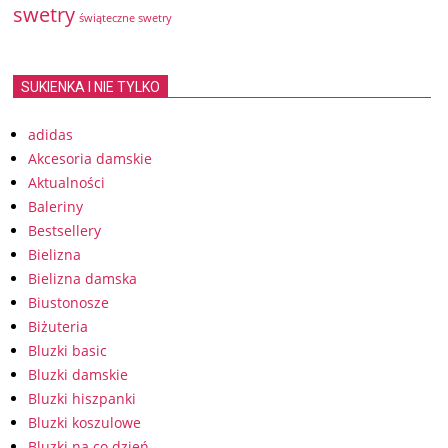
swetry
świąteczne swetry
SUKIENKA I NIE TYLKO
adidas
Akcesoria damskie
Aktualności
Baleriny
Bestsellery
Bielizna
Bielizna damska
Biustonosze
Biżuteria
Bluzki basic
Bluzki damskie
Bluzki hiszpanki
Bluzki koszulowe
Bluzki na co dzień