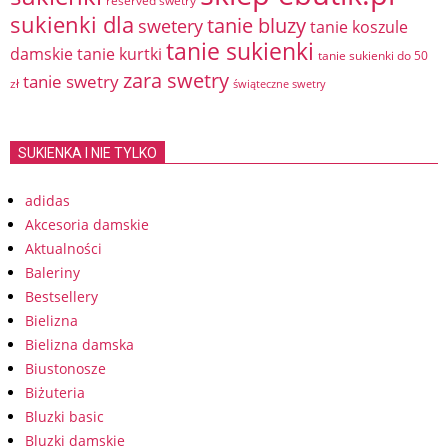
reserved swetry
sukienki dla
tanie bluzy
swetery
tanie koszule
tanie sukienki
damskie
tanie kurtki
tanie sukienki do 50
zara swetry
tanie swetry
zł
świąteczne swetry
SUKIENKA I NIE TYLKO
adidas
Akcesoria damskie
Aktualności
Baleriny
Bestsellery
Bielizna
Bielizna damska
Biustonosze
Biżuteria
Bluzki basic
Bluzki damskie