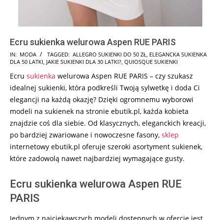
Ecru sukienka welurowa Aspen RUE PARIS
2024-
IN:
MODA
TAGGED:
ALLEGRO SUKIENKI DO 50 ZŁ
,
ELEGANCKA SUKIENKA
DLA 50 LATKI
,
JAKIE SUKIENKI DLA 30 LATKI?
,
QUIOSQUE SUKIENKI
10-
Ecru
sukienka
welurowa Aspen RUE PARIS – czy szukasz
01
idealnej sukienki, która podkreśli Twoją sylwetkę i doda Ci
elegancji na każdą okazję? Dzięki ogromnemu wyborowi
modeli na sukienek na stronie ebutik.pl, każda kobieta
znajdzie coś dla siebie. Od klasycznych, eleganckich kreacji,
po bardziej zwariowane i nowoczesne fasony,
sklep
internetowy ebutik.pl oferuje szeroki asortyment sukienek,
które zadowolą nawet najbardziej wymagające gusty.
Ecru sukienka welurowa Aspen RUE
PARIS
Jednym z najciekawszych modeli dostępnych w ofercie jest