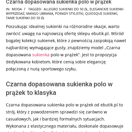
Czarna dopasowana sukienka polo w prążek
2024-
IN:
MODA
TAGGED:
ALLEGRO SUKIENKI DO 50 ZŁ
,
ELEGANCKIE SUKIENKI
WYPRZEDAŻ
,
MANGO UBRANIA
,
PORADY STYLISTKI
,
QUIOSQUE SUKIENKI
,
09-
TANIE SUKIENKI DO 50 ZŁ
10
Poszukując idealnej sukienki na różnorodne okazje, warto
zwrócić uwagę na najnowszą ofertę sklepu ebutik.pl. Wśród
bogatej kolekcji sukienek, które z pewnością zaspokoją nawet
najbardziej wymagające gusty, znajdziemy model „Czarna
dopasowana
sukienka
polo w prążek”. Jest to propozycja
dedykowana kobietom, które cenią sobie elegancję
połączoną z nutą sportowego szyku.
Czarna dopasowana sukienka polo w
prążek to klasyka
Czarna dopasowana sukienka polo w prążek od ebutik.pl to
strój, który z powodzeniem sprawdzi się zarówno w
casualowych, jak i bardziej formalnych sytuacjach.
Wykonana z elastycznego materiału, doskonale dopasowuje