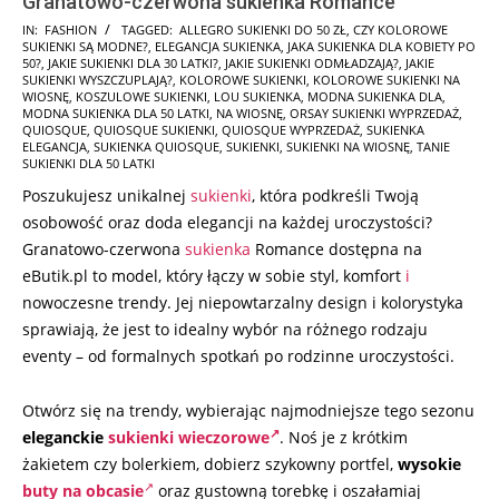
Granatowo-czerwona sukienka Romance
2025-
IN:
FASHION
TAGGED:
ALLEGRO SUKIENKI DO 50 ZŁ
,
CZY KOLOROWE
SUKIENKI SĄ MODNE?
,
ELEGANCJA SUKIENKA
,
JAKA SUKIENKA DLA KOBIETY PO
09-
50?
,
JAKIE SUKIENKI DLA 30 LATKI?
,
JAKIE SUKIENKI ODMŁADZAJĄ?
,
JAKIE
18
SUKIENKI WYSZCZUPLAJĄ?
,
KOLOROWE SUKIENKI
,
KOLOROWE SUKIENKI NA
WIOSNĘ
,
KOSZULOWE SUKIENKI
,
LOU SUKIENKA
,
MODNA SUKIENKA DLA
,
MODNA SUKIENKA DLA 50 LATKI
,
NA WIOSNĘ
,
ORSAY SUKIENKI WYPRZEDAŻ
,
QUIOSQUE
,
QUIOSQUE SUKIENKI
,
QUIOSQUE WYPRZEDAŻ
,
SUKIENKA
ELEGANCJA
,
SUKIENKA QUIOSQUE
,
SUKIENKI
,
SUKIENKI NA WIOSNĘ
,
TANIE
SUKIENKI DLA 50 LATKI
Poszukujesz unikalnej
sukienki
, która podkreśli Twoją
osobowość oraz doda elegancji na każdej uroczystości?
Granatowo-czerwona
sukienka
Romance dostępna na
eButik.pl to model, który łączy w sobie styl, komfort
i
nowoczesne trendy. Jej niepowtarzalny design i kolorystyka
sprawiają, że jest to idealny wybór na różnego rodzaju
eventy – od formalnych spotkań po rodzinne uroczystości.
Otwórz się na trendy, wybierając najmodniejsze tego sezonu
eleganckie
sukienki wieczorowe
. Noś je z krótkim
żakietem czy bolerkiem, dobierz szykowny portfel,
wysokie
buty na obcasie
oraz gustowną torebkę i oszałamiaj