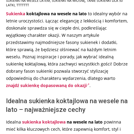
SUKIENKI NA WESELE LATEM
,
SUKIENKI NA WIOSNĘ
,
TANIE SUKIENKI DLA 50
LATKI
,
TTTTTTT
Sukienka
koktajlowa na wesele na lato
to idealny wybór na
letnie uroczystości. Łącząc elegancję z lekkością i komfortem,
doskonale sprawdza się w ciepłe dni, podkreślając
wyjątkowy charakter okazji. W naszym artykule
przedstawimy najmodniejsze fasony sukienek i dodatki,
które sprawią, że będziesz olśniewać na każdym letnim
weselu. Poznaj inspiracje i porady, jak wybrać idealną
sukienkę koktajlową, która zachwyci wszystkich gości! Dobrze
dobrany fason sukienki pozwala stworzyć stylizację
odpowiednią do charakteru wydarzenia, dlatego warto
znajdź sukienkę dopasowaną do okazji
.
Idealna sukienka koktajlowa na wesele na
lato – najważniejsze cechy
Idealna
sukienka koktajlowa
na wesele na lato
powinna
mieć kilka kluczowych cech, które zapewnią komfort, styl i