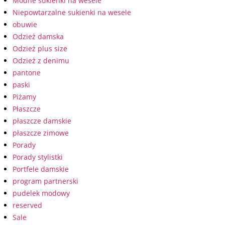
Modne sukienki na wesele
Niepowtarzalne sukienki na wesele
obuwie
Odzież damska
Odzież plus size
Odzież z denimu
pantone
paski
Piżamy
Płaszcze
płaszcze damskie
płaszcze zimowe
Porady
Porady stylistki
Portfele damskie
program partnerski
pudelek modowy
reserved
Sale