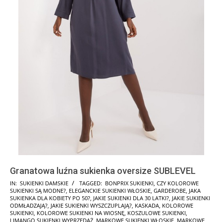
Granatowa luźna sukienka oversize SUBLEVEL
2025-
IN:
SUKIENKI DAMSKIE
TAGGED:
BONPRIX SUKIENKI
,
CZY KOLOROWE
SUKIENKI SĄ MODNE?
,
ELEGANCKIE SUKIENKI WŁOSKIE
,
GARDEROBE
,
JAKA
10-
SUKIENKA DLA KOBIETY PO 50?
,
JAKIE SUKIENKI DLA 30 LATKI?
,
JAKIE SUKIENKI
18
ODMŁADZAJĄ?
,
JAKIE SUKIENKI WYSZCZUPLAJĄ?
,
KASKADA
,
KOLOROWE
SUKIENKI
,
KOLOROWE SUKIENKI NA WIOSNĘ
,
KOSZULOWE SUKIENKI
,
LIMANGO SUKIENKI WYPRZEDAŻ
,
MARKOWE SUKIENKI WŁOSKIE
,
MARKOWE