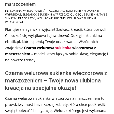
marszczeniem
2024-
IN:
SUKIENKI WIECZOROWE
TAGGED:
ALLEGRO SUKIENKI DAMSKIE
WYPRZEDAŻ
,
ELEGANCKIE SUKIENKI WYPRZEDAŻ
,
QUIOSQUE SUKIENKI
,
TANIE
09-
SUKIENKI DLA 50 LATKI
,
WELUROWE SUKIENKI
,
WELUROWE SUKIENKI
15
WIECZOROWE
Planujesz eleganckie wyjście? Szukasz kreacji, która pozwoli
Ci poczuć się wyjątkowo i zjawiskowo? Odkryj sukienki na
ebutik.pl, które spełnią Twoje oczekiwania. Wśród nich
znajdziesz
Czarna welurowa
sukienka
wieczorowa z
marszczeniem
– model, który łączy w sobie klasę, elegancję i
najnowsze trendy.
Czarna welurowa sukienka wieczorowa z
marszczeniem – Twoja nowa ulubiona
kreacja na specjalne okazje!
Czarna welurowa sukienka wieczorowa z marszczeniem to
prawdziwy must-have każdej kobiety, która chce podkreślić
swoją kobiecość i elegancję. Welur, z którego jest wykonana