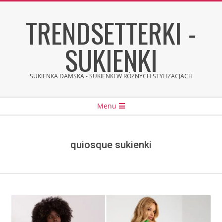
Skip
TRENDSETTERKI -
to
content
SUKIENKI
SUKIENKA DAMSKA - SUKIENKI W RÓŻNYCH STYLIZACJACH
Secondary
Menu
Navigation
Menu
quiosque sukienki