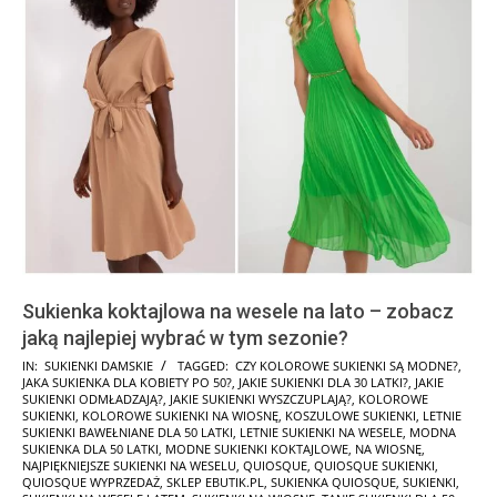
Sukienka koktajlowa na wesele na lato – zobacz
jaką najlepiej wybrać w tym sezonie?
2026-
IN:
SUKIENKI DAMSKIE
TAGGED:
CZY KOLOROWE SUKIENKI SĄ MODNE?
,
JAKA SUKIENKA DLA KOBIETY PO 50?
,
JAKIE SUKIENKI DLA 30 LATKI?
,
JAKIE
05-
SUKIENKI ODMŁADZAJĄ?
,
JAKIE SUKIENKI WYSZCZUPLAJĄ?
,
KOLOROWE
28
SUKIENKI
,
KOLOROWE SUKIENKI NA WIOSNĘ
,
KOSZULOWE SUKIENKI
,
LETNIE
SUKIENKI BAWEŁNIANE DLA 50 LATKI
,
LETNIE SUKIENKI NA WESELE
,
MODNA
SUKIENKA DLA 50 LATKI
,
MODNE SUKIENKI KOKTAJLOWE
,
NA WIOSNĘ
,
NAJPIĘKNIEJSZE SUKIENKI NA WESELU
,
QUIOSQUE
,
QUIOSQUE SUKIENKI
,
QUIOSQUE WYPRZEDAŻ
,
SKLEP EBUTIK.PL
,
SUKIENKA QUIOSQUE
,
SUKIENKI
,