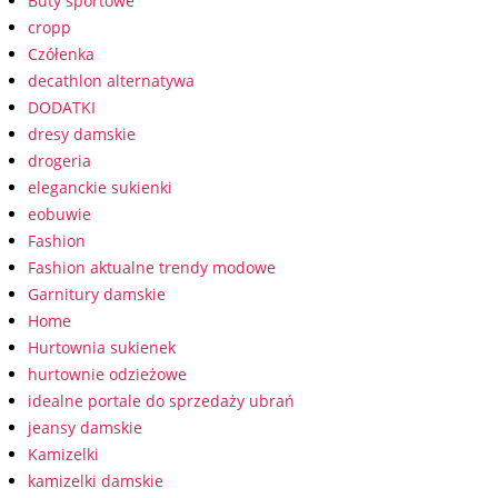
Buty sportowe
cropp
Czółenka
decathlon alternatywa
DODATKI
dresy damskie
drogeria
eleganckie sukienki
eobuwie
Fashion
Fashion aktualne trendy modowe
Garnitury damskie
Home
Hurtownia sukienek
hurtownie odzieżowe
idealne portale do sprzedaży ubrań
jeansy damskie
Kamizelki
kamizelki damskie