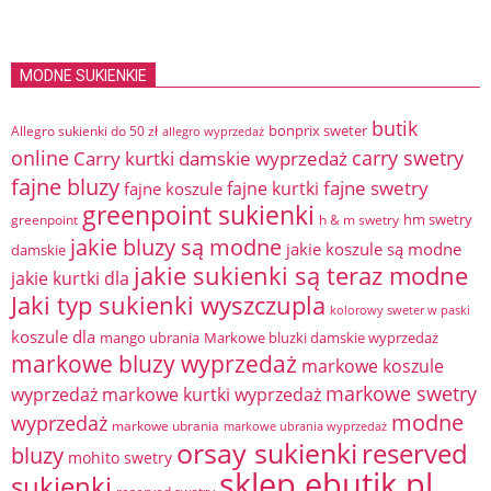
MODNE SUKIENKIE
butik
bonprix sweter
Allegro sukienki do 50 zł
allegro wyprzedaż
online
Carry kurtki damskie wyprzedaż
carry swetry
fajne bluzy
fajne swetry
fajne kurtki
fajne koszule
greenpoint sukienki
hm swetry
greenpoint
h & m swetry
jakie bluzy są modne
jakie koszule są modne
damskie
jakie sukienki są teraz modne
jakie kurtki dla
Jaki typ sukienki wyszczupla
kolorowy sweter w paski
koszule dla
mango ubrania
Markowe bluzki damskie wyprzedaż
markowe bluzy wyprzedaż
markowe koszule
markowe swetry
wyprzedaż
markowe kurtki wyprzedaż
modne
wyprzedaż
markowe ubrania
markowe ubrania wyprzedaż
orsay sukienki
reserved
bluzy
mohito swetry
sklep ebutik.pl
sukienki