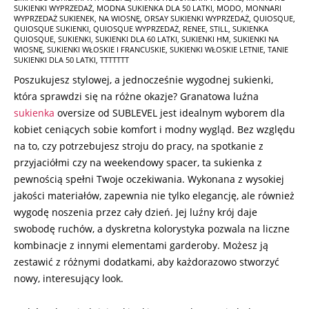
SUKIENKI WYPRZEDAŻ
,
MODNA SUKIENKA DLA 50 LATKI
,
MODO
,
MONNARI
WYPRZEDAŻ SUKIENEK
,
NA WIOSNĘ
,
ORSAY SUKIENKI WYPRZEDAŻ
,
QUIOSQUE
,
QUIOSQUE SUKIENKI
,
QUIOSQUE WYPRZEDAŻ
,
RENEE
,
STILL
,
SUKIENKA
QUIOSQUE
,
SUKIENKI
,
SUKIENKI DLA 60 LATKI
,
SUKIENKI HM
,
SUKIENKI NA
WIOSNĘ
,
SUKIENKI WŁOSKIE I FRANCUSKIE
,
SUKIENKI WŁOSKIE LETNIE
,
TANIE
SUKIENKI DLA 50 LATKI
,
TTTTTTT
Poszukujesz stylowej, a jednocześnie wygodnej sukienki,
która sprawdzi się na różne okazje? Granatowa luźna
sukienka
oversize od SUBLEVEL jest idealnym wyborem dla
kobiet ceniących sobie komfort i modny wygląd. Bez względu
na to, czy potrzebujesz stroju do pracy, na spotkanie z
przyjaciółmi czy na weekendowy spacer, ta sukienka z
pewnością spełni Twoje oczekiwania. Wykonana z wysokiej
jakości materiałów, zapewnia nie tylko elegancję, ale również
wygodę noszenia przez cały dzień. Jej luźny krój daje
swobodę ruchów, a dyskretna kolorystyka pozwala na liczne
kombinacje z innymi elementami garderoby. Możesz ją
zestawić z różnymi dodatkami, aby każdorazowo stworzyć
nowy, interesujący look.