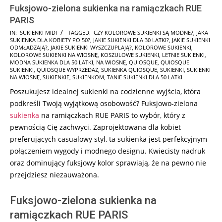
Fuksjowo-zielona sukienka na ramiączkach RUE
PARIS
2024-
IN:
SUKIENKI MIDI
TAGGED:
CZY KOLOROWE SUKIENKI SĄ MODNE?
,
JAKA
SUKIENKA DLA KOBIETY PO 50?
,
JAKIE SUKIENKI DLA 30 LATKI?
,
JAKIE SUKIENKI
06-
ODMŁADZAJĄ?
,
JAKIE SUKIENKI WYSZCZUPLAJĄ?
,
KOLOROWE SUKIENKI
,
17
KOLOROWE SUKIENKI NA WIOSNĘ
,
KOSZULOWE SUKIENKI
,
LETNIE SUKIENKI
,
MODNA SUKIENKA DLA 50 LATKI
,
NA WIOSNĘ
,
QUIOSQUE
,
QUIOSQUE
SUKIENKI
,
QUIOSQUE WYPRZEDAŻ
,
SUKIENKA QUIOSQUE
,
SUKIENKI
,
SUKIENKI
NA WIOSNĘ
,
SUKIENKIE
,
SUKIENKOM
,
TANIE SUKIENKI DLA 50 LATKI
Poszukujesz idealnej sukienki na codzienne wyjścia, która
podkreśli Twoją wyjątkową osobowość? Fuksjowo-zielona
sukienka
na ramiączkach RUE PARIS to wybór, który z
pewnością Cię zachwyci. Zaprojektowana dla kobiet
preferujących casualowy styl, ta sukienka jest perfekcyjnym
połączeniem wygody i modnego designu. Kwiecisty nadruk
oraz dominujący fuksjowy kolor sprawiają, że na pewno nie
przejdziesz niezauważona.
Fuksjowo-zielona sukienka na
ramiączkach RUE PARIS