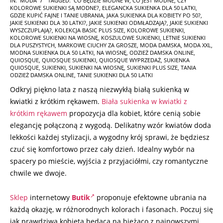
IN:
MODA
TAGGED:
CO BĘDZIE MODNE W
,
CO JEST MODNE
,
CZY
KOLOROWE SUKIENKI SĄ MODNE?
,
ELEGANCKA SUKIENKA DLA 50 LATKI
,
08-
GDZIE KUPIĆ FAJNE I TANIE UBRANIA
,
JAKA SUKIENKA DLA KOBIETY PO 50?
,
08
JAKIE SUKIENKI DLA 30 LATKI?
,
JAKIE SUKIENKI ODMŁADZAJĄ?
,
JAKIE SUKIENKI
WYSZCZUPLAJĄ?
,
KOLEKCJA BASIC PLUS SIZE
,
KOLOROWE SUKIENKI
,
KOLOROWE SUKIENKI NA WIOSNĘ
,
KOSZULOWE SUKIENKI
,
LETNIE SUKIENKI
DLA PUSZYSTYCH
,
MARKOWE CIUCHY ZA GROSZE
,
MODA DAMSKA
,
MODA XXL
,
MODNA SUKIENKA DLA 50 LATKI
,
NA WIOSNĘ
,
ODZIEŻ DAMSKA ONLINE
,
QUIOSQUE
,
QUIOSQUE SUKIENKI
,
QUIOSQUE WYPRZEDAŻ
,
SUKIENKA
QUIOSQUE
,
SUKIENKI
,
SUKIENKI NA WIOSNĘ
,
SUKIENKI PLUS SIZE
,
TANIA
ODZIEŻ DAMSKA ONLINE
,
TANIE SUKIENKI DLA 50 LATKI
Odkryj piękno lata z naszą niezwykłą białą sukienką w
kwiatki z krótkim rękawem.
Biała sukienka w kwiatki z
krótkim rękawem
propozycja dla kobiet, które cenią sobie
elegancję połączoną z wygodą. Delikatny wzór kwiatów doda
lekkości każdej stylizacji, a wygodny krój sprawi, że będziesz
czuć się komfortowo przez cały dzień. Idealny wybór na
spacery po mieście, wyjścia z przyjaciółmi, czy romantyczne
chwile we dwoje.
Sklep
internetowy
Butik
proponuje efektowne ubrania
na
każdą okazję, w różnorodnych kolorach i fasonach. Poczuj się
jak prawdziwa kobieta będąca na bieżąco z najnowszymi