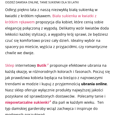
ODZIEŻ DAMSKA ONLINE
,
TANIE SUKIENKI DLA 50 LATKI
Odkryj piękno lata z naszą niezwykłą białą sukienką w
kwiatki z krótkim rękawem.
Biała sukienka w kwiatki z
krótkim rękawem
propozycja dla kobiet, które cenią sobie
elegancję połączoną z wygodą. Delikatny wzór kwiatów doda
lekkości każdej stylizacji, a wygodny krój sprawi, że będziesz
czuć się komfortowo przez cały dzień. Idealny wybór na
spacery po mieście, wyjścia z przyjaciółmi, czy romantyczne
chwile we dwoje.
Sklep
internetowy
Butik
proponuje efektowne ubrania
na
każdą okazję, w różnorodnych kolorach i fasonach. Poczuj się
jak prawdziwa kobieta będąca na bieżąco z najnowszymi
trendami w modzie i kupuj z przyjemnością
ubrania online
.
Nasz sklep oferuje wyłącznie produkty najwyższej jakości
pozyskane od sprawdzonych dostawców. Polecamy tanie i
niepowtarzalne sukienki
dla pań w każdym wieku. Ten
typ damskiej garderoby wciąż zachwyca i inspiruje do
modowych poszukiwań.