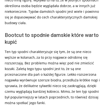
nieco inną figurę. Wpływa to na to, że w jednych spodniach
określona osoba będzie wyglądała dobrze, a w innych już
niekoniecznie. Typów damskich spodni jest wiele i powinno
się je dopasowywać do cech charakterystycznych damskiej
budowy ciała.
Bootcut to spodnie damskie które warto
kupić
Ten typ spodni charakteryzuje się tym, że są one nieco
węższe w kolanach, za to przy nogawce odrobinę się
rozszerzają. Bez problemu można więc pod nie zmieścić
kozaki. Zaletą tego typu spodni jest to, że są one
przeznaczone dla pań o każdej figurze. Lekko rozszerzona
nogawka wyrównuje szersze biodra, przedłuża krótkie nogi i
sprawia, że delikatne sylwetki nieco się zaokrąglają, dzięki
czemu wyglądają bardziej kobieco. Mimo, że ten typ spodni
był popularniejszy w latach poprzednich, to również dzisiaj
można spotkać jego fanki.