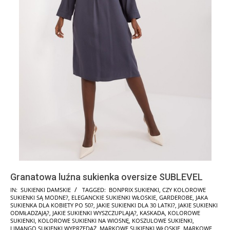
Granatowa luźna sukienka oversize SUBLEVEL
2025-
IN:
SUKIENKI DAMSKIE
TAGGED:
BONPRIX SUKIENKI
,
CZY KOLOROWE
SUKIENKI SĄ MODNE?
,
ELEGANCKIE SUKIENKI WŁOSKIE
,
GARDEROBE
,
JAKA
10-
SUKIENKA DLA KOBIETY PO 50?
,
JAKIE SUKIENKI DLA 30 LATKI?
,
JAKIE SUKIENKI
18
ODMŁADZAJĄ?
,
JAKIE SUKIENKI WYSZCZUPLAJĄ?
,
KASKADA
,
KOLOROWE
SUKIENKI
,
KOLOROWE SUKIENKI NA WIOSNĘ
,
KOSZULOWE SUKIENKI
,
LIMANGO SUKIENKI WYPRZEDAŻ
,
MARKOWE SUKIENKI WŁOSKIE
,
MARKOWE