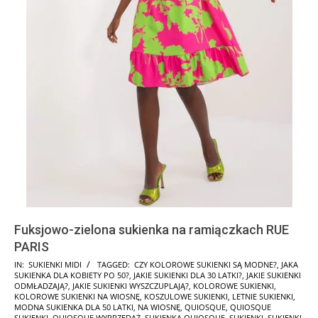
Fuksjowo-zielona sukienka na ramiączkach RUE
PARIS
2024-
IN:
SUKIENKI MIDI
TAGGED:
CZY KOLOROWE SUKIENKI SĄ MODNE?
,
JAKA
SUKIENKA DLA KOBIETY PO 50?
,
JAKIE SUKIENKI DLA 30 LATKI?
,
JAKIE SUKIENKI
06-
ODMŁADZAJĄ?
,
JAKIE SUKIENKI WYSZCZUPLAJĄ?
,
KOLOROWE SUKIENKI
,
17
KOLOROWE SUKIENKI NA WIOSNĘ
,
KOSZULOWE SUKIENKI
,
LETNIE SUKIENKI
,
MODNA SUKIENKA DLA 50 LATKI
,
NA WIOSNĘ
,
QUIOSQUE
,
QUIOSQUE
SUKIENKI
,
QUIOSQUE WYPRZEDAŻ
,
SUKIENKA QUIOSQUE
,
SUKIENKI
,
SUKIENKI