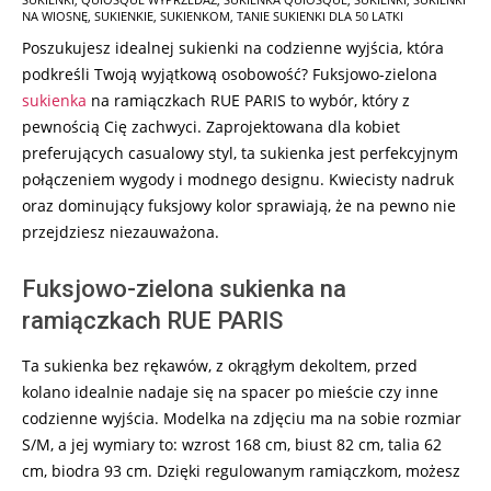
NA WIOSNĘ
,
SUKIENKIE
,
SUKIENKOM
,
TANIE SUKIENKI DLA 50 LATKI
Poszukujesz idealnej sukienki na codzienne wyjścia, która
podkreśli Twoją wyjątkową osobowość? Fuksjowo-zielona
sukienka
na ramiączkach RUE PARIS to wybór, który z
pewnością Cię zachwyci. Zaprojektowana dla kobiet
preferujących casualowy styl, ta sukienka jest perfekcyjnym
połączeniem wygody i modnego designu. Kwiecisty nadruk
oraz dominujący fuksjowy kolor sprawiają, że na pewno nie
przejdziesz niezauważona.
Fuksjowo-zielona sukienka na
ramiączkach RUE PARIS
Ta sukienka bez rękawów, z okrągłym dekoltem, przed
kolano idealnie nadaje się na spacer po mieście czy inne
codzienne wyjścia. Modelka na zdjęciu ma na sobie rozmiar
S/M, a jej wymiary to: wzrost 168 cm, biust 82 cm, talia 62
cm, biodra 93 cm. Dzięki regulowanym ramiączkom, możesz