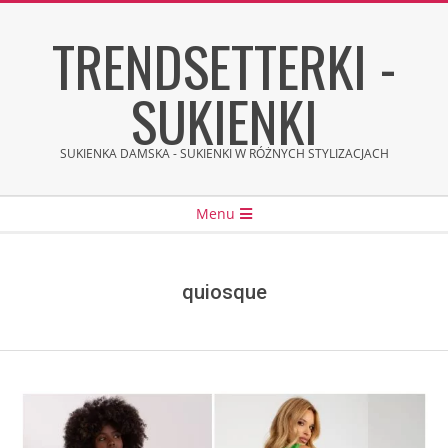
Skip
TRENDSETTERKI -
to
content
SUKIENKI
SUKIENKA DAMSKA - SUKIENKI W RÓŻNYCH STYLIZACJACH
Secondary
Menu
Navigation
Menu
quiosque