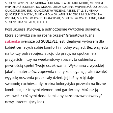
SUKIENKI WYPRZEDAŻ
,
MODNA SUKIENKA DLA 50 LATKI
,
MODO
,
MONNARI
WYPRZEDAŻ SUKIENEK
,
NA WIOSNĘ
,
ORSAY SUKIENKI WYPRZEDAŻ
,
QUIOSQUE
,
QUIOSQUE SUKIENKI
,
QUIOSQUE WYPRZEDAŻ
,
RENEE
,
STILL
,
SUKIENKA
QUIOSQUE
,
SUKIENKI
,
SUKIENKI DLA 60 LATKI
,
SUKIENKI HM
,
SUKIENKI NA
WIOSNĘ
,
SUKIENKI WŁOSKIE I FRANCUSKIE
,
SUKIENKI WŁOSKIE LETNIE
,
TANIE
SUKIENKI DLA 50 LATKI
,
TTTTTTT
Poszukujesz stylowej, a jednocześnie wygodnej sukienki,
która sprawdzi się na różne okazje? Granatowa luźna
sukienka
oversize od SUBLEVEL jest idealnym wyborem dla
kobiet ceniących sobie komfort i modny wygląd. Bez względu
na to, czy potrzebujesz stroju do pracy, na spotkanie z
przyjaciółmi czy na weekendowy spacer, ta sukienka z
pewnością spełni Twoje oczekiwania. Wykonana z wysokiej
jakości materiałów, zapewnia nie tylko elegancję, ale również
wygodę noszenia przez cały dzień. Jej luźny krój daje
swobodę ruchów, a dyskretna kolorystyka pozwala na liczne
kombinacje z innymi elementami garderoby. Możesz ją
zestawić z różnymi dodatkami, aby każdorazowo stworzyć
nowy, interesujący look.