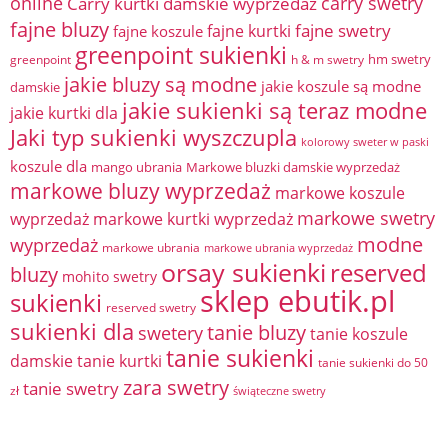
online
Carry kurtki damskie wyprzedaż
carry swetry
fajne bluzy
fajne swetry
fajne kurtki
fajne koszule
greenpoint sukienki
hm swetry
greenpoint
h & m swetry
jakie bluzy są modne
jakie koszule są modne
damskie
jakie sukienki są teraz modne
jakie kurtki dla
Jaki typ sukienki wyszczupla
kolorowy sweter w paski
koszule dla
mango ubrania
Markowe bluzki damskie wyprzedaż
markowe bluzy wyprzedaż
markowe koszule
markowe swetry
wyprzedaż
markowe kurtki wyprzedaż
modne
wyprzedaż
markowe ubrania
markowe ubrania wyprzedaż
orsay sukienki
reserved
bluzy
mohito swetry
sklep ebutik.pl
sukienki
reserved swetry
sukienki dla
tanie bluzy
swetery
tanie koszule
tanie sukienki
damskie
tanie kurtki
tanie sukienki do 50
zara swetry
tanie swetry
zł
świąteczne swetry