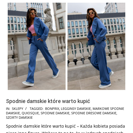
Spodnie damskie które warto kupić
2025-
IN:
SKLEPY
TAGGED:
BONPRIX
,
LEGGINSY DAMSKIE
,
MARKOWE SPODNIE
DAMSKIE
,
QUIOSQUE
,
SPODNIE DAMSKIE
,
SPODNIE DRESOWE DAMSKIE
,
07-
SZORTY DAMSKIE
09
Spodnie damskie które warto kupić – Każda kobieta posiada