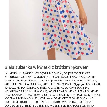
Biała sukienka w kwiatki z krótkim rękawem
2024-
IN:
MODA
TAGGED:
CO BĘDZIE MODNE W
,
CO JEST MODNE
,
CZY
KOLOROWE SUKIENKI SĄ MODNE?
,
ELEGANCKA SUKIENKA DLA 50 LATKI
,
08-
GDZIE KUPIĆ FAJNE I TANIE UBRANIA
,
JAKA SUKIENKA DLA KOBIETY PO 50?
,
08
JAKIE SUKIENKI DLA 30 LATKI?
,
JAKIE SUKIENKI ODMŁADZAJĄ?
,
JAKIE SUKIENKI
WYSZCZUPLAJĄ?
,
KOLEKCJA BASIC PLUS SIZE
,
KOLOROWE SUKIENKI
,
KOLOROWE SUKIENKI NA WIOSNĘ
,
KOSZULOWE SUKIENKI
,
LETNIE SUKIENKI
DLA PUSZYSTYCH
,
MARKOWE CIUCHY ZA GROSZE
,
MODA DAMSKA
,
MODA XXL
,
MODNA SUKIENKA DLA 50 LATKI
,
NA WIOSNĘ
,
ODZIEŻ DAMSKA ONLINE
,
QUIOSQUE
,
QUIOSQUE SUKIENKI
,
QUIOSQUE WYPRZEDAŻ
,
SUKIENKA
QUIOSQUE
,
SUKIENKI
,
SUKIENKI NA WIOSNĘ
,
SUKIENKI PLUS SIZE
,
TANIA