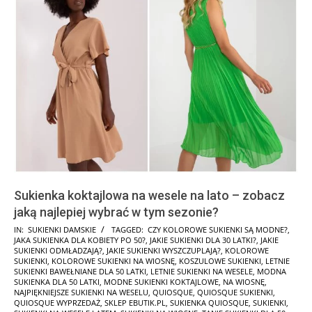
Sukienka koktajlowa na wesele na lato – zobacz
jaką najlepiej wybrać w tym sezonie?
2026-
IN:
SUKIENKI DAMSKIE
TAGGED:
CZY KOLOROWE SUKIENKI SĄ MODNE?
,
JAKA SUKIENKA DLA KOBIETY PO 50?
,
JAKIE SUKIENKI DLA 30 LATKI?
,
JAKIE
05-
SUKIENKI ODMŁADZAJĄ?
,
JAKIE SUKIENKI WYSZCZUPLAJĄ?
,
KOLOROWE
28
SUKIENKI
,
KOLOROWE SUKIENKI NA WIOSNĘ
,
KOSZULOWE SUKIENKI
,
LETNIE
SUKIENKI BAWEŁNIANE DLA 50 LATKI
,
LETNIE SUKIENKI NA WESELE
,
MODNA
SUKIENKA DLA 50 LATKI
,
MODNE SUKIENKI KOKTAJLOWE
,
NA WIOSNĘ
,
NAJPIĘKNIEJSZE SUKIENKI NA WESELU
,
QUIOSQUE
,
QUIOSQUE SUKIENKI
,
QUIOSQUE WYPRZEDAŻ
,
SKLEP EBUTIK.PL
,
SUKIENKA QUIOSQUE
,
SUKIENKI
,