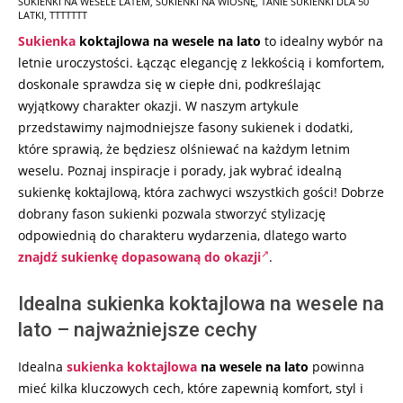
SUKIENKI NA WESELE LATEM
,
SUKIENKI NA WIOSNĘ
,
TANIE SUKIENKI DLA 50
LATKI
,
TTTTTTT
Sukienka
koktajlowa na wesele na lato
to idealny wybór na
letnie uroczystości. Łącząc elegancję z lekkością i komfortem,
doskonale sprawdza się w ciepłe dni, podkreślając
wyjątkowy charakter okazji. W naszym artykule
przedstawimy najmodniejsze fasony sukienek i dodatki,
które sprawią, że będziesz olśniewać na każdym letnim
weselu. Poznaj inspiracje i porady, jak wybrać idealną
sukienkę koktajlową, która zachwyci wszystkich gości! Dobrze
dobrany fason sukienki pozwala stworzyć stylizację
odpowiednią do charakteru wydarzenia, dlatego warto
znajdź sukienkę dopasowaną do okazji
.
Idealna sukienka koktajlowa na wesele na
lato – najważniejsze cechy
Idealna
sukienka koktajlowa
na wesele na lato
powinna
mieć kilka kluczowych cech, które zapewnią komfort, styl i