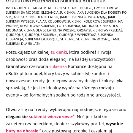
Granatowo-czerwona sukienka Romance
2025-
IN:
FASHION
TAGGED:
ALLEGRO SUKIENKI DO 50 ZŁ
,
CZY KOLOROWE
SUKIENKI SĄ MODNE?
,
ELEGANCJA SUKIENKA
,
JAKA SUKIENKA DLA KOBIETY PO
09-
50?
,
JAKIE SUKIENKI DLA 30 LATKI?
,
JAKIE SUKIENKI ODMŁADZAJĄ?
,
JAKIE
18
SUKIENKI WYSZCZUPLAJĄ?
,
KOLOROWE SUKIENKI
,
KOLOROWE SUKIENKI NA
WIOSNĘ
,
KOSZULOWE SUKIENKI
,
LOU SUKIENKA
,
MODNA SUKIENKA DLA
,
MODNA SUKIENKA DLA 50 LATKI
,
NA WIOSNĘ
,
ORSAY SUKIENKI WYPRZEDAŻ
,
QUIOSQUE
,
QUIOSQUE SUKIENKI
,
QUIOSQUE WYPRZEDAŻ
,
SUKIENKA
ELEGANCJA
,
SUKIENKA QUIOSQUE
,
SUKIENKI
,
SUKIENKI NA WIOSNĘ
,
TANIE
SUKIENKI DLA 50 LATKI
Poszukujesz unikalnej
sukienki
, która podkreśli Twoją
osobowość oraz doda elegancji na każdej uroczystości?
Granatowo-czerwona
sukienka
Romance dostępna na
eButik.pl to model, który łączy w sobie styl, komfort
i
nowoczesne trendy. Jej niepowtarzalny design i kolorystyka
sprawiają, że jest to idealny wybór na różnego rodzaju
eventy – od formalnych spotkań po rodzinne uroczystości.
Otwórz się na trendy, wybierając najmodniejsze tego sezonu
eleganckie
sukienki wieczorowe
. Noś je z krótkim
żakietem czy bolerkiem, dobierz szykowny portfel,
wysokie
buty na obcasie
oraz gustowną torebkę i oszałamiaj