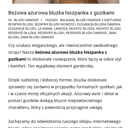
Beżowa ażurowa bluzka hiszpanka z guzikami
2025-
IN:
BLUZKI DAMSKIE
TAGGED:
BALAGAN
,
BLUZKI DAMSKIE Z KAPTUREM
,
BONPRIX BLUZKI
,
BONPRIX BLUZKI NOWOSCI
,
ELEGANCJA BLUZKA DAMSKA
,
01-
ELEGANCJE BLUZKI
,
LA MANIA
,
LAMODA
,
MOHITO BLUZKA
,
MOHITO BLUZKI
,
21
RESERVED BLUZKA
,
RESERVED BLUZKI
,
RESERVED BLUZKI DAMSKIE
,
ZARA
BLUZKI
,
ZARA BLUZKI DAMSKIE
Czy szukasz eleganckiego, ale równocześnie swobodnego
stroju? Nasza
beżowa ażurowa bluzka hiszpanka z
guzikami
to doskonałe rozwiązanie, które łączy w sobie styl
i komfort. Ten wyjątkowy element garderoby.
Dzięki subtelnej i kobiecej formie, bluzka doskonale
sprawdzi się zarówno w przypadku formalnych spotkań, jak
i w czasie mniej oficjalnych okazji. Ażurowy wzór i detal w
postaci guzików dodają bluzce niepowtarzalnego
charakteru, który z pewnością przyciągnie uwagę.
Zachęcamy do odwiedzenia naszego sklepu internetowego