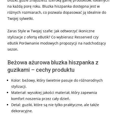
bluzki, gdzie znajdziesz szeroką gamę produktów, idealnych
na każdą porę roku. Bluzka hiszpanka dostępna jest w
różnych rozmiarach, co pozwala dopasować ją idealnie do
Twojej sylwetki.
Zaras Style w Twojej szafie: Jak odtworzyć ikoniczne
stylizacje z ofertą eButik? Co wybierasz Resserved czy
eButik Porównanie modowych propozycji na nadchodzący
sezon.
Beżowa ażurowa bluzka hiszpanka z
guzikami – cechy produktu
Kolor: beżowy, który świetnie pasuje do różnorodnych
stylizacji.
Materiał: wysokiej jakości materiał, który zapewnia
komfort noszenia przez cały dzień.
Detal: guziki, które są nie tylko praktyczne, ale także
dekoracyjne.