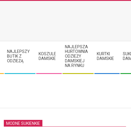
NAJLEPSZA
NAJLEPSZY
HURTOWNIA
KOSZULE
KURTKI
SUK
BUTIK Z
ODZIEŻY
DAMSKIE
DAMSKIE
DAM
ODZIEŻĄ
DAMSKIEJ
NA RYNKU
MODNE SUKIENKIE