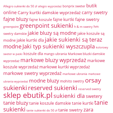
butik
bonprix sweter
Allegro sukienki do 50 zł
allegro wyprzedaż
online
Carry kurtki damskie wyprzedaż
carry swetry
fajne bluzy
fajne swetry
fajne kurtki
fajne koszule
greenpoint sukienki
hm
greenpoint
h & m swetry
jakie bluzy są modne
jakie koszule są
swetry damskie
jakie sukienki są teraz
jakie kurtki dla
modne
modne
Jaki typ sukienki wyszczupla
kolorowy
koszule dla
mango ubrania
Markowe bluzki damskie
sweter w paski
markowe bluzy wyprzedaż
markowe
wyprzedaż
koszule wyprzedaż
markowe kurtki wyprzedaż
markowe swetry wyprzedaż
markowe ubrania
markowe
orsay
modne bluzy
mohito swetry
ubrania wyprzedaż
sukienki
reserved sukienki
reserved swetry
sklep ebutik.pl
sukienki dla
swetery
tanie
tanie bluzy
tanie koszule damskie
tanie kurtki
sukienki
zara
tanie swetry
tanie sukienki do 50 zł