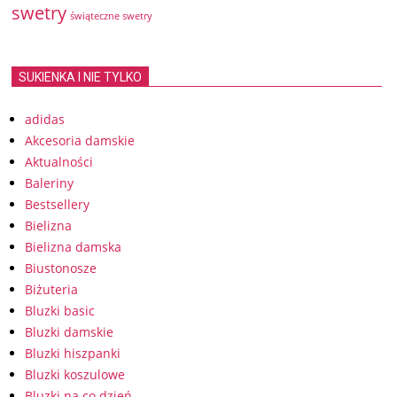
swetry
świąteczne swetry
SUKIENKA I NIE TYLKO
adidas
Akcesoria damskie
Aktualności
Baleriny
Bestsellery
Bielizna
Bielizna damska
Biustonosze
Biżuteria
Bluzki basic
Bluzki damskie
Bluzki hiszpanki
Bluzki koszulowe
Bluzki na co dzień