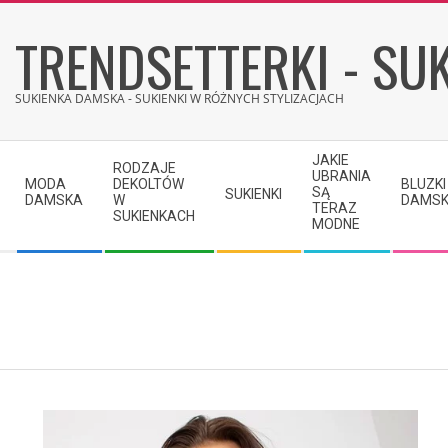
Skip
TRENDSETTERKI - SUK
to
content
SUKIENKA DAMSKA - SUKIENKI W RÓŻNYCH STYLIZACJACH
Secondary
JAKIE
RODZAJE
Navigation
UBRANIA
MODA
DEKOLTÓW
BLUZKI
SĄ
SUKIENKI
Menu
DAMSKA
W
DAMSK
TERAZ
SUKIENKACH
MODNE