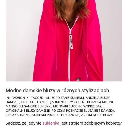
Modne damskie bluzy w różnych stylizacjach
2025-
IN:
FASHION
TAGGED:
ALLEGRO TANIE SUKIENKI
,
ANDŻELA BLUZY
DAMSKIE
,
CO DO ELEGANCKIEJ SUKIENKI
,
CZY ZA DUŻE BLUZY SĄ MODNE
,
12-
MANGO ELEGANCKIE SUKIENKI
,
MONNARI SUKIENKI WYPRZEDAŻ
,
01
ORYGINALNE BLUZY DAMSKIE
,
PO CZYM POZNAĆ ŻE BLUZA JEST DAMSKA
,
SINSAY SUKIENKI
,
SUKIENKI PROSTE I ELEGANCKIE
,
Z CZYM NOSIĆ BLUZY
Sądzisz, że jedynie
sukienka
jest strojem zdobiącym kobietę?