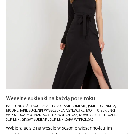
Weselne sukienki na każdą porę roku
2025-
IN:
TRENDY
TAGGED:
ALLEGRO TANIE SUKIENKI
,
JAKIE SUKIENKI SĄ
MODNE
,
JAKIE SUKIENKI WYSZCZUPLAJĄ SYLWETKĘ
,
MOHITO SUKIENKI
10-
WYPRZEDAŻ
,
MONNARI SUKIENKI WYPRZEDAŻ
,
NOWOCZESNE ELEGANCKIE
15
SUKIENKI
,
SINSAY SUKIENKI
,
SUKIENKI ZARA WYPRZEDAŻ
Wybierając się na wesele w sezonie wiosenno-letnim