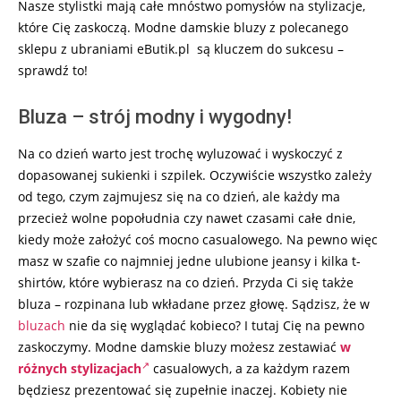
Nasze stylistki mają całe mnóstwo pomysłów na stylizacje,
które Cię zaskoczą. Modne damskie bluzy z polecanego
sklepu z ubraniami eButik.pl są kluczem do sukcesu –
sprawdź to!
Bluza – strój modny i wygodny!
Na co dzień warto jest trochę wyluzować i wyskoczyć z
dopasowanej sukienki i szpilek. Oczywiście wszystko zależy
od tego, czym zajmujesz się na co dzień, ale każdy ma
przecież wolne popołudnia czy nawet czasami całe dnie,
kiedy może założyć coś mocno casualowego. Na pewno więc
masz w szafie co najmniej jedne ulubione jeansy i kilka t-
shirtów, które wybierasz na co dzień. Przyda Ci się także
bluza – rozpinana lub wkładane przez głowę. Sądzisz, że w
bluzach
nie da się wyglądać kobieco? I tutaj Cię na pewno
zaskoczymy. Modne damskie bluzy możesz zestawiać
w
różnych stylizacjach
casualowych, a za każdym razem
będziesz prezentować się zupełnie inaczej. Kobiety nie