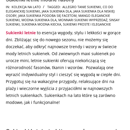
2025-
IN:
KOLEKCJA NA LATO
TAGGED:
ALLEGRO TANIE SUKIENKI
,
CO DO
ELEGANCKIEJ SUKIENKI
,
JAKA SUKIENKA DLA
,
JAKA SUKIENKA DLA NISKIEJ
06-
OSOBY
,
JAKA SUKIENKA PODOBA SIĘ FACETOM
,
MANGO ELEGANCKIE
09
SUKIENKI
,
MODNA SUKIENKA DLA
,
MONNARI SUKIENKI WYPRZEDAŻ
,
SINSAY
SUKIENKI
,
SUKIENKA MODNA KIECKA
,
SUKIENKI PROSTE I ELEGANCKIE
Sukienki letnie
to esencja wygody, stylu i lekkości w gorące
dni. Zbliżając się do nowego sezonu, nie możemy się
doczekać, aby odkryć najnowsze trendy i wzory w świecie
mody letnich sukienek. Od zwiewnych maxi sukienek po
urocze mini, letnie sukienki oferują niekończącą się
różnorodność fasonów, tkanin i wzorów. Pozwalają one
wyrazić indywidualny styl i cieszyć się wygodą w ciepłe dni.
Przygotuj się na wakacyjne przygody, relaksujące dni na
plaży i wieczorne wyjścia z przyjaciółmi w najnowszych
letnich sukienkach. Sukienkach na lato które są zarówno
modowe, jak i funkcjonalne!