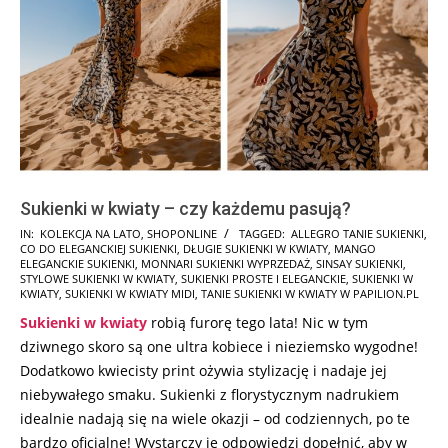
Sukienki w kwiaty – czy każdemu pasują?
2025-
IN:
KOLEKCJA NA LATO
,
SHOPONLINE
TAGGED:
ALLEGRO TANIE SUKIENKI
,
CO DO ELEGANCKIEJ SUKIENKI
,
DŁUGIE SUKIENKI W KWIATY
,
MANGO
05-
ELEGANCKIE SUKIENKI
,
MONNARI SUKIENKI WYPRZEDAŻ
,
SINSAY SUKIENKI
,
23
STYLOWE SUKIENKI W KWIATY
,
SUKIENKI PROSTE I ELEGANCKIE
,
SUKIENKI W
KWIATY
,
SUKIENKI W KWIATY MIDI
,
TANIE SUKIENKI W KWIATY W PAPILION.PL
Sukienki w kwiaty
robią furorę tego lata! Nic w tym
dziwnego skoro są one ultra kobiece i nieziemsko wygodne!
Dodatkowo kwiecisty print ożywia stylizację i nadaje jej
niebywałego smaku. Sukienki z florystycznym nadrukiem
idealnie nadają się na wiele okazji – od codziennych, po te
bardzo oficjalne! Wystarczy je odpowiedzi dopełnić, aby w