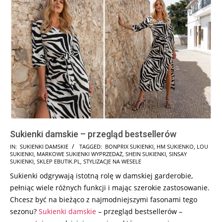
Sukienki damskie – przegląd bestsellerów
2026-
IN:
SUKIENKI DAMSKIE
TAGGED:
BONPRIX SUKIENKI
,
HM SUKIENKO
,
LOU
SUKIENKI
,
MARKOWE SUKIENKI WYPRZEDAŻ
,
SHEIN SUKIENKI
,
SINSAY
01-
SUKIENKI
,
SKLEP EBUTIK.PL
,
STYLIZACJE NA WESELE
26
Sukienki odgrywają istotną rolę w damskiej garderobie,
pełniąc wiele różnych funkcji i mając szerokie zastosowanie.
Chcesz być na bieżąco z najmodniejszymi fasonami tego
sezonu?
Sukienki damskie
– przegląd bestsellerów –