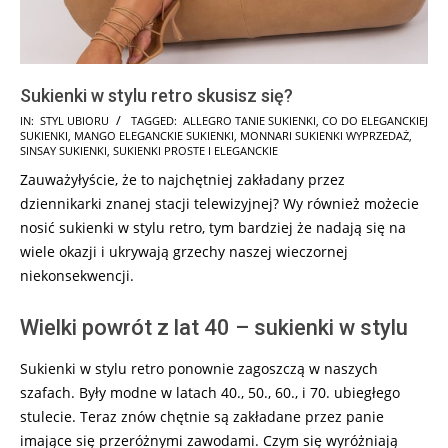
Sukienki w stylu retro skusisz się?
2025-
IN:
STYL UBIORU
TAGGED:
ALLEGRO TANIE SUKIENKI
,
CO DO ELEGANCKIEJ
SUKIENKI
,
MANGO ELEGANCKIE SUKIENKI
,
MONNARI SUKIENKI WYPRZEDAŻ
,
09-
SINSAY SUKIENKI
,
SUKIENKI PROSTE I ELEGANCKIE
09
Zauważyłyście, że to najchętniej zakładany przez
dziennikarki znanej stacji telewizyjnej? Wy również możecie
nosić sukienki w stylu retro, tym bardziej że nadają się na
wiele okazji i ukrywają grzechy naszej wieczornej
niekonsekwencji.
Wielki powrót z lat 40 – sukienki w stylu
Sukienki w stylu retro ponownie zagoszczą w naszych
szafach. Były modne w latach 40., 50., 60., i 70. ubiegłego
stulecie. Teraz znów chętnie są zakładane przez panie
imające się przeróżnymi zawodami. Czym się wyróżniają