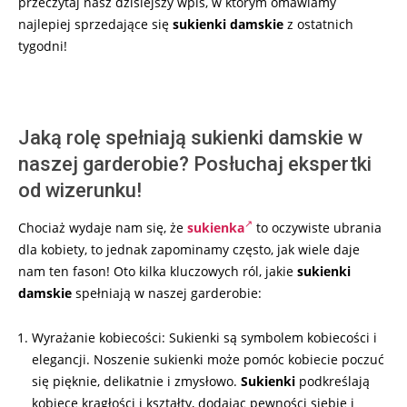
przeczytaj nasz dzisiejszy wpis, w którym omawiamy
najlepiej sprzedające się
sukienki damskie
z ostatnich
tygodni!
Jaką rolę spełniają sukienki damskie w
naszej garderobie? Posłuchaj ekspertki
od wizerunku!
Chociaż wydaje nam się, że
sukienka
to oczywiste ubrania
dla kobiety, to jednak zapominamy często, jak wiele daje
nam ten fason! Oto kilka kluczowych ról, jakie
sukienki
damskie
spełniają w naszej garderobie:
Wyrażanie kobiecości: Sukienki są symbolem kobiecości i
elegancji. Noszenie sukienki może pomóc kobiecie poczuć
się pięknie, delikatnie i zmysłowo.
Sukienki
podkreślają
kobiece krągłości i kształty, dodając pewności siebie i