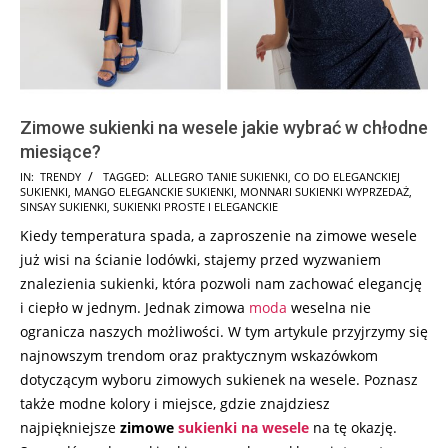
Zimowe sukienki na wesele jakie wybrać w chłodne
miesiące?
2026-
IN:
TRENDY
TAGGED:
ALLEGRO TANIE SUKIENKI
,
CO DO ELEGANCKIEJ
SUKIENKI
,
MANGO ELEGANCKIE SUKIENKI
,
MONNARI SUKIENKI WYPRZEDAŻ
,
01-
SINSAY SUKIENKI
,
SUKIENKI PROSTE I ELEGANCKIE
20
Kiedy temperatura spada, a zaproszenie na zimowe wesele
już wisi na ścianie lodówki, stajemy przed wyzwaniem
znalezienia sukienki, która pozwoli nam zachować elegancję
i ciepło w jednym. Jednak zimowa
moda
weselna nie
ogranicza naszych możliwości. W tym artykule przyjrzymy się
najnowszym trendom oraz praktycznym wskazówkom
dotyczącym wyboru zimowych sukienek na wesele. Poznasz
także modne kolory i miejsce, gdzie znajdziesz
najpiękniejsze
zimowe
sukienki na wesele
na tę okazję.