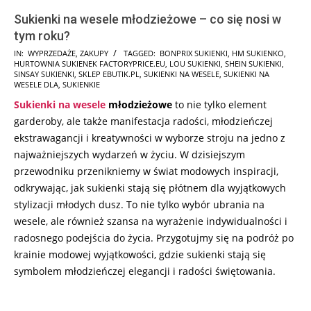
Sukienki na wesele młodzieżowe – co się nosi w
tym roku?
2025-
IN:
WYPRZEDAŻE
,
ZAKUPY
TAGGED:
BONPRIX SUKIENKI
,
HM SUKIENKO
,
HURTOWNIA SUKIENEK FACTORYPRICE.EU
,
LOU SUKIENKI
,
SHEIN SUKIENKI
,
10-
SINSAY SUKIENKI
,
SKLEP EBUTIK.PL
,
SUKIENKI NA WESELE
,
SUKIENKI NA
10
WESELE DLA
,
SUKIENKIE
Sukienki na wesele
młodzieżowe
to nie tylko element
garderoby, ale także manifestacja radości, młodzieńczej
ekstrawagancji i kreatywności w wyborze stroju na jedno z
najważniejszych wydarzeń w życiu. W dzisiejszym
przewodniku przenikniemy w świat modowych inspiracji,
odkrywając, jak sukienki stają się płótnem dla wyjątkowych
stylizacji młodych dusz. To nie tylko wybór ubrania na
wesele, ale również szansa na wyrażenie indywidualności i
radosnego podejścia do życia. Przygotujmy się na podróż po
krainie modowej wyjątkowości, gdzie sukienki stają się
symbolem młodzieńczej elegancji i radości świętowania.