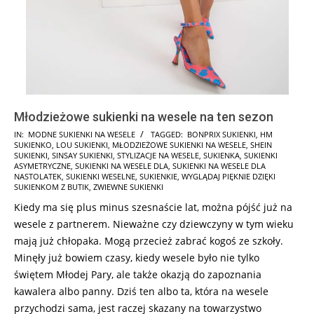
Młodzieżowe sukienki na wesele na ten sezon
2025-
IN:
MODNE SUKIENKI NA WESELE
TAGGED:
BONPRIX SUKIENKI
,
HM
SUKIENKO
,
LOU SUKIENKI
,
MŁODZIEŻOWE SUKIENKI NA WESELE
,
SHEIN
10-
SUKIENKI
,
SINSAY SUKIENKI
,
STYLIZACJE NA WESELE
,
SUKIENKA
,
SUKIENKI
18
ASYMETRYCZNE
,
SUKIENKI NA WESELE DLA
,
SUKIENKI NA WESELE DLA
NASTOLATEK
,
SUKIENKI WESELNE
,
SUKIENKIE
,
WYGLĄDAJ PIĘKNIE DZIĘKI
SUKIENKOM Z BUTIK
,
ZWIEWNE SUKIENKI
Kiedy ma się plus minus szesnaście lat, można pójść już na
wesele z partnerem. Nieważne czy dziewczyny w tym wieku
mają już chłopaka. Mogą przecież zabrać kogoś ze szkoły.
Minęły już bowiem czasy, kiedy wesele było nie tylko
świętem Młodej Pary, ale także okazją do zapoznania
kawalera albo panny. Dziś ten albo ta, która na wesele
przychodzi sama, jest raczej skazany na towarzystwo