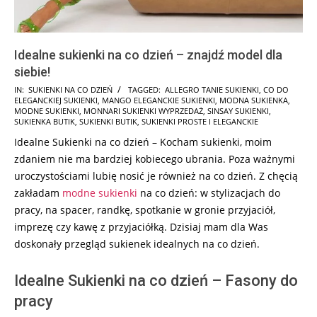
Idealne sukienki na co dzień – znajdź model dla
siebie!
2025-
IN:
SUKIENKI NA CO DZIEŃ
TAGGED:
ALLEGRO TANIE SUKIENKI
,
CO DO
ELEGANCKIEJ SUKIENKI
,
MANGO ELEGANCKIE SUKIENKI
,
MODNA SUKIENKA
,
06-
MODNE SUKIENKI
,
MONNARI SUKIENKI WYPRZEDAŻ
,
SINSAY SUKIENKI
,
06
SUKIENKA BUTIK
,
SUKIENKI BUTIK
,
SUKIENKI PROSTE I ELEGANCKIE
Idealne Sukienki na co dzień – Kocham sukienki, moim
zdaniem nie ma bardziej kobiecego ubrania. Poza ważnymi
uroczystościami lubię nosić je również na co dzień. Z chęcią
zakładam
modne sukienki
na co dzień: w stylizacjach do
pracy, na spacer, randkę, spotkanie w gronie przyjaciół,
imprezę czy kawę z przyjaciółką. Dzisiaj mam dla Was
doskonały przegląd sukienek idealnych na co dzień.
Idealne Sukienki na co dzień – Fasony do
pracy