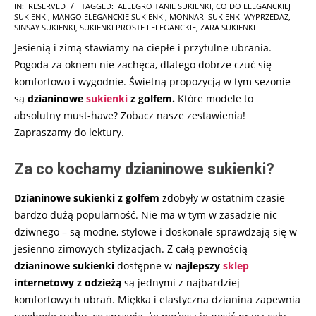
2025-
IN:
RESERVED
TAGGED:
ALLEGRO TANIE SUKIENKI
,
CO DO ELEGANCKIEJ
SUKIENKI
,
MANGO ELEGANCKIE SUKIENKI
,
MONNARI SUKIENKI WYPRZEDAŻ
,
09-
SINSAY SUKIENKI
,
SUKIENKI PROSTE I ELEGANCKIE
,
ZARA SUKIENKI
27
Jesienią i zimą stawiamy na ciepłe i przytulne ubrania.
Pogoda za oknem nie zachęca, dlatego dobrze czuć się
komfortowo i wygodnie. Świetną propozycją w tym sezonie
są
dzianinowe
sukienki
z golfem.
Które modele to
absolutny must-have? Zobacz nasze zestawienia!
Zapraszamy do lektury.
Za co kochamy dzianinowe sukienki?
Dzianinowe sukienki z golfem
zdobyły w ostatnim czasie
bardzo dużą popularność. Nie ma w tym w zasadzie nic
dziwnego – są modne, stylowe i doskonale sprawdzają się w
jesienno-zimowych stylizacjach. Z całą pewnością
dzianinowe sukienki
dostępne w
najlepszy
sklep
internetowy z odzieżą
są jednymi z najbardziej
komfortowych ubrań. Miękka i elastyczna dzianina zapewnia