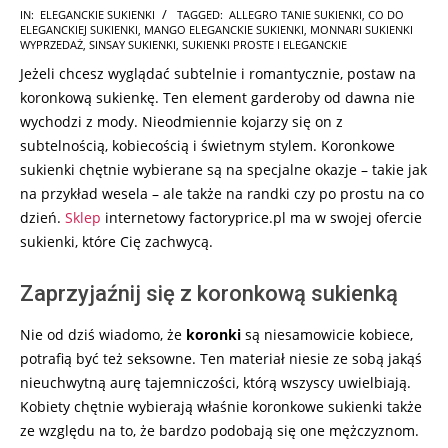
2025-
IN:
ELEGANCKIE SUKIENKI
TAGGED:
ALLEGRO TANIE SUKIENKI
,
CO DO
ELEGANCKIEJ SUKIENKI
,
MANGO ELEGANCKIE SUKIENKI
,
MONNARI SUKIENKI
06-
WYPRZEDAŻ
,
SINSAY SUKIENKI
,
SUKIENKI PROSTE I ELEGANCKIE
07
Jeżeli chcesz wyglądać subtelnie i romantycznie, postaw na
koronkową sukienkę. Ten element garderoby od dawna nie
wychodzi z mody. Nieodmiennie kojarzy się on z
subtelnością, kobiecością i świetnym stylem. Koronkowe
sukienki chętnie wybierane są na specjalne okazje – takie jak
na przykład wesela – ale także na randki czy po prostu na co
dzień.
Sklep
internetowy factoryprice.pl ma w swojej ofercie
sukienki, które Cię zachwycą.
Zaprzyjaźnij się z koronkową sukienką
Nie od dziś wiadomo, że
koronki
są niesamowicie kobiece,
potrafią być też seksowne. Ten materiał niesie ze sobą jakąś
nieuchwytną aurę tajemniczości, którą wszyscy uwielbiają.
Kobiety chętnie wybierają właśnie koronkowe sukienki także
ze względu na to, że bardzo podobają się one mężczyznom.