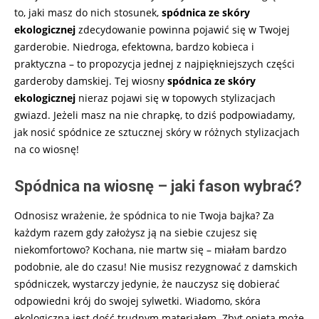
to, jaki masz do nich stosunek,
spódnica ze skóry
ekologicznej
zdecydowanie powinna pojawić się w Twojej
garderobie. Niedroga, efektowna, bardzo kobieca i
praktyczna – to propozycja jednej z najpiękniejszych części
garderoby damskiej. Tej wiosny
spódnica ze skóry
ekologicznej
nieraz pojawi się w topowych stylizacjach
gwiazd. Jeżeli masz na nie chrapkę, to dziś podpowiadamy,
jak nosić spódnice ze sztucznej skóry w różnych stylizacjach
na co wiosnę!
Spódnica na wiosnę – jaki fason wybrać?
Odnosisz wrażenie, że spódnica to nie Twoja bajka? Za
każdym razem gdy założysz ją na siebie czujesz się
niekomfortowo? Kochana, nie martw się – miałam bardzo
podobnie, ale do czasu! Nie musisz rezygnować z damskich
spódniczek, wystarczy jedynie, że nauczysz się dobierać
odpowiedni krój do swojej sylwetki. Wiadomo, skóra
ekologiczna jest dość trudnym materiałem. Zbyt opięta może