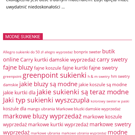
uwydatnić niedoskonałości …
MODNE SUKIENKIE
butik
bonprix sweter
Allegro sukienki do 50 zł
allegro wyprzedaż
online
Carry kurtki damskie wyprzedaż
carry swetry
fajne bluzy
fajne swetry
fajne kurtki
fajne koszule
greenpoint sukienki
hm swetry
greenpoint
h & m swetry
jakie bluzy są modne
jakie koszule są modne
damskie
jakie sukienki są teraz modne
jakie kurtki dla
Jaki typ sukienki wyszczupla
kolorowy sweter w paski
koszule dla
mango ubrania
Markowe bluzki damskie wyprzedaż
markowe bluzy wyprzedaż
markowe koszule
markowe swetry
wyprzedaż
markowe kurtki wyprzedaż
modne
wyprzedaż
markowe ubrania
markowe ubrania wyprzedaż