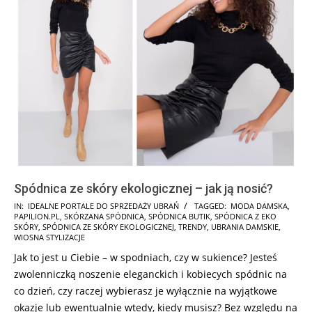
Spódnica ze skóry ekologicznej – jak ją nosić?
2025-
IN:
IDEALNE PORTALE DO SPRZEDAŻY UBRAŃ
TAGGED:
MODA DAMSKA
,
PAPILION.PL
,
SKÓRZANA SPÓDNICA
,
SPÓDNICA BUTIK
,
SPÓDNICA Z EKO
03-
SKÓRY
,
SPÓDNICA ZE SKÓRY EKOLOGICZNEJ
,
TRENDY
,
UBRANIA DAMSKIE
,
20
WIOSNA STYLIZACJE
Jak to jest u Ciebie – w spodniach, czy w sukience? Jesteś
zwolenniczką noszenie eleganckich i kobiecych spódnic na
co dzień, czy raczej wybierasz je wyłącznie na wyjątkowe
okazje lub ewentualnie wtedy, kiedy musisz? Bez względu na