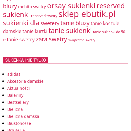
orsay sukienki
reserved
bluzy
mohito swetry
sklep ebutik.pl
sukienki
reserved swetry
sukienki dla
tanie bluzy
swetery
tanie koszule
tanie sukienki
damskie
tanie kurtki
tanie sukienki do 50
zara swetry
tanie swetry
zł
świąteczne swetry
SUKIENKA I NIE TYLKO
adidas
Akcesoria damskie
Aktualności
Baleriny
Bestsellery
Bielizna
Bielizna damska
Biustonosze
Biżuteria