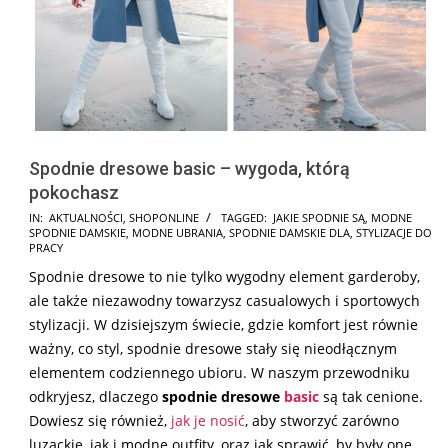
Spodnie dresowe basic – wygoda, którą
pokochasz
2025-
IN:
AKTUALNOŚCI
,
SHOPONLINE
TAGGED:
JAKIE SPODNIE SĄ
,
MODNE
SPODNIE DAMSKIE
,
MODNE UBRANIA
,
SPODNIE DAMSKIE DLA
,
STYLIZACJE DO
03-
PRACY
20
Spodnie dresowe to nie tylko wygodny element garderoby,
ale także niezawodny towarzysz casualowych i sportowych
stylizacji. W dzisiejszym świecie, gdzie komfort jest równie
ważny, co styl, spodnie dresowe stały się nieodłącznym
elementem codziennego ubioru. W naszym przewodniku
odkryjesz, dlaczego
spodnie dresowe
basic
są tak cenione.
Dowiesz się również,
jak je nosić
, aby stworzyć zarówno
luzackie, jak i modne outfity, oraz jak sprawić, by były one