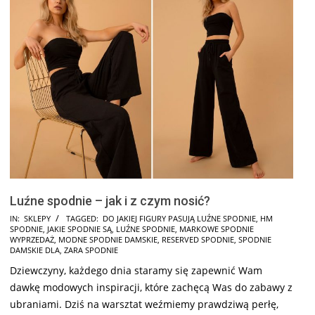
Luźne spodnie – jak i z czym nosić?
2025-
IN:
SKLEPY
TAGGED:
DO JAKIEJ FIGURY PASUJĄ LUŹNE SPODNIE
,
HM
SPODNIE
,
JAKIE SPODNIE SĄ
,
LUŹNE SPODNIE
,
MARKOWE SPODNIE
05-
WYPRZEDAŻ
,
MODNE SPODNIE DAMSKIE
,
RESERVED SPODNIE
,
SPODNIE
18
DAMSKIE DLA
,
ZARA SPODNIE
Dziewczyny, każdego dnia staramy się zapewnić Wam
dawkę modowych inspiracji, które zachęcą Was do zabawy z
ubraniami. Dziś na warsztat weźmiemy prawdziwą perłę,