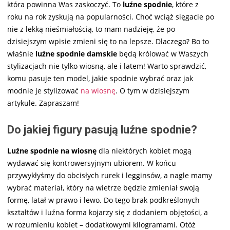
która powinna Was zaskoczyć. To
luźne spodnie
, które z
roku na rok zyskują na popularności. Choć wciąż sięgacie po
nie z lekką nieśmiałością, to mam nadzieję, że po
dzisiejszym wpisie zmieni się to na lepsze. Dlaczego? Bo to
właśnie
luźne spodnie damskie
będą królować w Waszych
stylizacjach nie tylko wiosną, ale i latem! Warto sprawdzić,
komu pasuje ten model, jakie spodnie wybrać oraz jak
modnie je stylizować
na wiosnę
. O tym w dzisiejszym
artykule. Zapraszam!
Do jakiej figury pasują luźne spodnie?
Luźne spodnie na wiosnę
dla niektórych kobiet mogą
wydawać się kontrowersyjnym ubiorem. W końcu
przywykłyśmy do obcisłych rurek i legginsów, a nagle mamy
wybrać materiał, który na wietrze będzie zmieniał swoją
formę, latał w prawo i lewo. Do tego brak podkreślonych
kształtów i luźna forma kojarzy się z dodaniem objętości, a
w rozumieniu kobiet – dodatkowymi kilogramami. Otóż