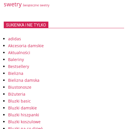
swetry
świąteczne swetry
SUKIENKA I NIE TYLKO
adidas
Akcesoria damskie
Aktualności
Baleriny
Bestsellery
Bielizna
Bielizna damska
Biustonosze
Biżuteria
Bluzki basic
Bluzki damskie
Bluzki hiszpanki
Bluzki koszulowe
Bluzki na co dzień