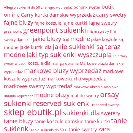
butik
bonprix sweter
Allegro sukienki do 50 zł
allegro wyprzedaż
online
Carry kurtki damskie wyprzedaż
carry swetry
fajne bluzy
fajne swetry
fajne kurtki
fajne koszule
greenpoint sukienki
hm
greenpoint
h & m swetry
jakie bluzy są modne
jakie koszule są
swetry damskie
jakie sukienki są teraz
jakie kurtki dla
modne
modne
Jaki typ sukienki wyszczupla
kolorowy
koszule dla
mango ubrania
Markowe bluzki damskie
sweter w paski
markowe bluzy wyprzedaż
markowe
wyprzedaż
koszule wyprzedaż
markowe kurtki wyprzedaż
markowe swetry wyprzedaż
markowe ubrania
markowe
orsay
modne bluzy
mohito swetry
ubrania wyprzedaż
sukienki
reserved sukienki
reserved swetry
sklep ebutik.pl
sukienki dla
swetery
tanie
tanie bluzy
tanie koszule damskie
tanie kurtki
sukienki
zara
tanie swetry
tanie sukienki do 50 zł