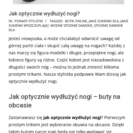
Jak optycznie wydłużyć nogi?
2025-
IN:
PORADY STYLISTKI
TAGGED:
BUTIK ONLINE
,
JAKIE SUKIENKI DLA
,
JAKIE
SUKIENKI WYSZCZUPLAJĄ?
,
MODNE SPODNIE DAMSKIE
,
SPODNIE DAMSKIE
06-
DLA
23
Jesteś niewysoka, a może chciałabyś odwrócić uwagę od
górnej partii ciała i skupić całą uwagę na nogach? Każdej z
nas marzy się figura modelki i długie, przepiękne nogi, ale
kobiece figury są różne. Część kobiet jest niezadowolona z
długości swoich nóg – można to jednak zmienić kilkoma
prostymi trikami. Nasza stylistka podpowie Wam dzisiaj jak
optycznie wydłużyć nogi.
Jak optycznie wydłużyć nogi – buty na
obcasie
Zastanawiasz się
jak optycznie wydłużyć nogi
? Pierwszym
prostym trikiem jest wybieranie obuwia na obcasie. Dzięki
takim butom nasze nogi będą nie tylko wydawać się