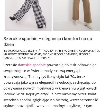
Szerokie spodnie – elegancja i komfort na co
dzień
2025-
IN:
AKTUALNOŚCI
,
SKLEPY
TAGGED:
JAKIE SPODNIE SĄ
,
KOLEKCJA LATO
,
MARKOWE SPODNIE DAMSKIE
,
MODNE SPODNIE DAMSKIE
,
SPODNIE
03-
DAMSKIE DLA
,
STYLIZACJE DO PRACY
18
Szerokie
damskie spodnie
powracają do łask, odnawiając
swoje miejsce w świecie mody z nową energią
i
kreatywnością. To niegdyś ikony stylu lat 70., teraz
powracają jako wyraz elegancji i swobody, zachęcając do
odkrywania nowych możliwości w kreowaniu wyjątkowych
looków. W dzisiejszym artykule przenikniemy przez świat
szerokich spodni, zgłębiając ich historię, wszechstronność
stylową oraz tajniki tworzenia modnych stylizacji z tym