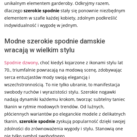
unikalnym elementem garderoby. Odkryjmy razem,
dlaczego
szerokie spodnie
stały się ponownie niezbędnym
elementem w szafie każdej kobiety, zdolnym podkreślić
indywidualność i wygodę w jednym.
Modne szerokie spodnie damskie
wracają w wielkim stylu
Spodnie dzwony
, choć kiedyś kojarzone z ikonami stylu lat
70., triumfalnie powracają na modową scenę, zdobywając
serca entuzjastów mody swoją elegancją i
wszechstronnością. To nie tylko ubranie, to manifestacja
swobody ruchów i wyrazistości stylu. Szerokie nogawki
nadają dynamiki każdemu krokom, tworząc subtelny taniec
tkanin w rytmie modowych trendów. Od luźnych,
płóciennych wariantów po eleganckie modele z delikatnych
tkanin,
szerokie spodnie
zyskują popularność dzięki swojej
zdolności do zrównoważenia wygody i stylu. Stanowią one
nie tylko symbol swobodnego …