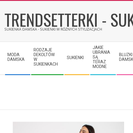
Skip
TRENDSETTERKI - SUK
to
content
SUKIENKA DAMSKA - SUKIENKI W RÓŻNYCH STYLIZACJACH
Secondary
JAKIE
RODZAJE
Navigation
UBRANIA
MODA
DEKOLTÓW
BLUZKI
SĄ
SUKIENKI
Menu
DAMSKA
W
DAMSK
TERAZ
SUKIENKACH
MODNE