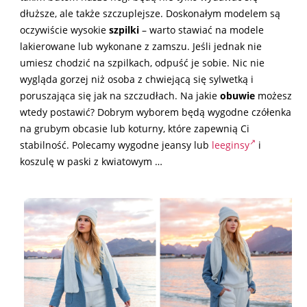
dłuższe, ale także szczuplejsze. Doskonałym modelem są
oczywiście wysokie
szpilki
– warto stawiać na modele
lakierowane lub wykonane z zamszu. Jeśli jednak nie
umiesz chodzić na szpilkach, odpuść je sobie. Nic nie
wygląda gorzej niż osoba z chwiejącą się sylwetką i
poruszająca się jak na szczudłach. Na jakie
obuwie
możesz
wtedy postawić? Dobrym wyborem będą wygodne czółenka
na grubym obcasie lub koturny, które zapewnią Ci
stabilność. Polecamy wygodne jeansy lub
leeginsy
i
koszulę w paski z kwiatowym …