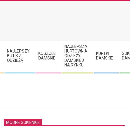
NAJLEPSZA
NAJLEPSZY
HURTOWNIA
KOSZULE
KURTKI
SUK
BUTIK Z
ODZIEŻY
DAMSKIE
DAMSKIE
DAM
ODZIEŻĄ
DAMSKIEJ
NA RYNKU
MODNE SUKIENKIE