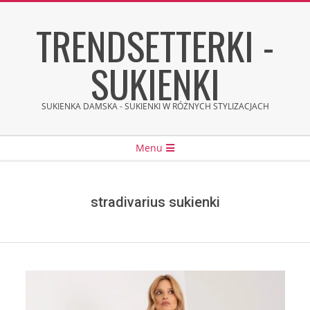
Skip
TRENDSETTERKI -
to
content
SUKIENKI
SUKIENKA DAMSKA - SUKIENKI W RÓŻNYCH STYLIZACJACH
Secondary
Menu
Navigation
Menu
stradivarius sukienki