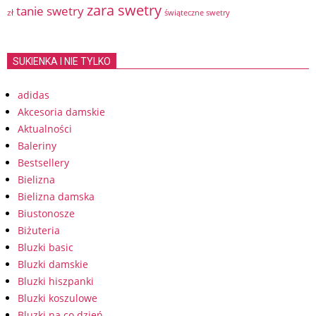
zara swetry
tanie swetry
zł
świąteczne swetry
SUKIENKA I NIE TYLKO
adidas
Akcesoria damskie
Aktualności
Baleriny
Bestsellery
Bielizna
Bielizna damska
Biustonosze
Biżuteria
Bluzki basic
Bluzki damskie
Bluzki hiszpanki
Bluzki koszulowe
Bluzki na co dzień