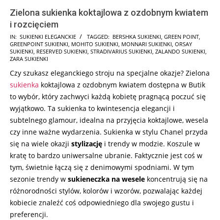
Zielona sukienka koktajlowa z ozdobnym kwiatem
i rozcięciem
2025-
IN:
SUKIENKI ELEGANCKIE
TAGGED:
BERSHKA SUKIENKI
,
GREEN POINT
,
GREENPOINT SUKIENKI
,
MOHITO SUKIENKI
,
MONNARI SUKIENKI
,
ORSAY
02-
SUKIENKI
,
RESERVED SUKIENKI
,
STRADIVARIUS SUKIENKI
,
ZALANDO SUKIENKI
,
02
ZARA SUKIENKI
Czy szukasz eleganckiego stroju na specjalne okazje? Zielona
sukienka
koktajlowa z ozdobnym kwiatem dostępna w Butik
to wybór, który zachwyci każdą kobietę pragnącą poczuć się
wyjątkowo. Ta sukienka to kwintesencja elegancji i
subtelnego glamour, idealna na przyjęcia koktajlowe, wesela
czy inne ważne wydarzenia. Sukienka w stylu Chanel przyda
się na wiele okazji
stylizację
i trendy w modzie. Koszule w
kratę to bardzo uniwersalne ubranie. Faktycznie jest coś w
tym, świetnie łączą się z denimowymi spodniami. W tym
sezonie trendy w
sukieneczka na wesele
koncentrują się na
różnorodności stylów, kolorów i wzorów, pozwalając każdej
kobiecie znaleźć coś odpowiedniego dla swojego gustu i
preferencji.