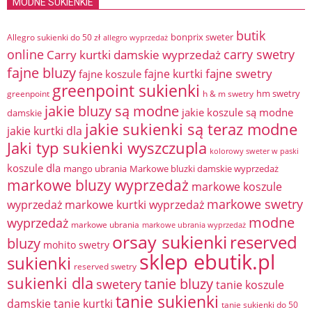
MODNE SUKIENKIE
butik
bonprix sweter
Allegro sukienki do 50 zł
allegro wyprzedaż
online
Carry kurtki damskie wyprzedaż
carry swetry
fajne bluzy
fajne swetry
fajne kurtki
fajne koszule
greenpoint sukienki
hm swetry
greenpoint
h & m swetry
jakie bluzy są modne
jakie koszule są modne
damskie
jakie sukienki są teraz modne
jakie kurtki dla
Jaki typ sukienki wyszczupla
kolorowy sweter w paski
koszule dla
mango ubrania
Markowe bluzki damskie wyprzedaż
markowe bluzy wyprzedaż
markowe koszule
markowe swetry
wyprzedaż
markowe kurtki wyprzedaż
modne
wyprzedaż
markowe ubrania
markowe ubrania wyprzedaż
orsay sukienki
reserved
bluzy
mohito swetry
sklep ebutik.pl
sukienki
reserved swetry
sukienki dla
tanie bluzy
swetery
tanie koszule
tanie sukienki
damskie
tanie kurtki
tanie sukienki do 50