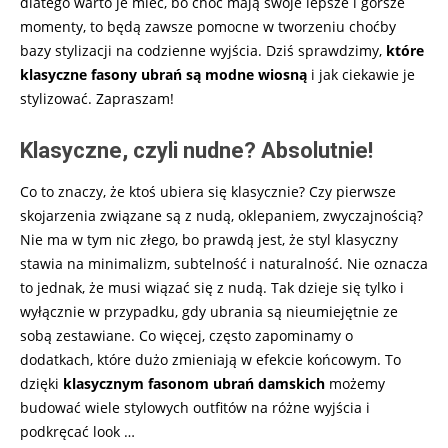
dlatego warto je mieć, bo choć mają swoje lepsze i gorsze
momenty, to będą zawsze pomocne w tworzeniu choćby
bazy stylizacji na codzienne wyjścia. Dziś sprawdzimy,
które
klasyczne fasony ubrań są modne wiosną
i jak ciekawie je
stylizować. Zapraszam!
Klasyczne, czyli nudne? Absolutnie!
Co to znaczy, że ktoś ubiera się klasycznie? Czy pierwsze
skojarzenia związane są z nudą, oklepaniem, zwyczajnością?
Nie ma w tym nic złego, bo prawdą jest, że styl klasyczny
stawia na minimalizm, subtelność i naturalność. Nie oznacza
to jednak, że musi wiązać się z nudą. Tak dzieje się tylko i
wyłącznie w przypadku, gdy ubrania są nieumiejętnie ze
sobą zestawiane. Co więcej, często zapominamy o
dodatkach, które dużo zmieniają w efekcie końcowym. To
dzięki
klasycznym fasonom ubrań damskich
możemy
budować wiele stylowych outfitów na różne wyjścia i
podkręcać look …