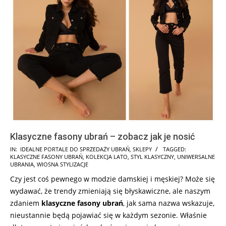
Klasyczne fasony ubrań – zobacz jak je nosić
2025-
IN:
IDEALNE PORTALE DO SPRZEDAŻY UBRAŃ
,
SKLEPY
TAGGED:
KLASYCZNE FASONY UBRAŃ
,
KOLEKCJA LATO
,
STYL KLASYCZNY
,
UNIWERSALNE
03-
UBRANIA
,
WIOSNA STYLIZACJE
27
Czy jest coś pewnego w modzie damskiej i męskiej? Może się
wydawać, że trendy zmieniają się błyskawiczne, ale naszym
zdaniem
klasyczne fasony ubrań
, jak sama nazwa wskazuje,
nieustannie będą pojawiać się w każdym sezonie. Właśnie