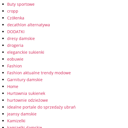
Buty sportowe
cropp
Czółenka
decathlon alternatywa
DODATKI
dresy damskie
drogeria
eleganckie sukienki
eobuwie
Fashion
Fashion aktualne trendy modowe
Garnitury damskie
Home
Hurtownia sukienek
hurtownie odzieżowe
idealne portale do sprzedaży ubrań
jeansy damskie
Kamizelki
kamizelki damskie