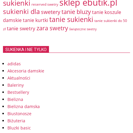
sklep ebutik.pl
sukienki
reserved swetry
sukienki dla
tanie bluzy
swetery
tanie koszule
tanie sukienki
damskie
tanie kurtki
tanie sukienki do 50
zara swetry
tanie swetry
zł
świąteczne swetry
SUKIENKA I NIE TYLKO
adidas
Akcesoria damskie
Aktualności
Baleriny
Bestsellery
Bielizna
Bielizna damska
Biustonosze
Biżuteria
Bluzki basic