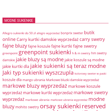
MODNE SUKIENKIE
butik
bonprix sweter
Allegro sukienki do 50 zł
allegro wyprzedaż
online
Carry kurtki damskie wyprzedaż
carry swetry
fajne bluzy
fajne swetry
fajne kurtki
fajne koszule
greenpoint sukienki
hm swetry
greenpoint
h & m swetry
jakie bluzy są modne
jakie koszule są modne
damskie
jakie sukienki są teraz modne
jakie kurtki dla
Jaki typ sukienki wyszczupla
kolorowy sweter w paski
koszule dla
mango ubrania
Markowe bluzki damskie wyprzedaż
markowe bluzy wyprzedaż
markowe koszule
markowe swetry
wyprzedaż
markowe kurtki wyprzedaż
modne
wyprzedaż
markowe ubrania
markowe ubrania wyprzedaż
orsay sukienki
reserved
bluzy
mohito swetry