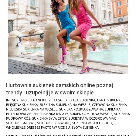
Hurtownia sukienek damskich online poznaj
trendy i uzupełnij je w swoim sklepie
2025-
IN:
SUKIENKI ELEGANCKIE
TAGGED:
BIAŁA SUKIENKA
,
BIAŁE SUKIENKI
,
BŁĘKITNA SUKIENKA
,
BŁEKITNA SUKIENKA NA WESELE
,
CZERWONA SUKIENKA
,
01-
NIEBIESKA SUKIENKA NA WESELE
,
SUKIEKA ROZKLOSZOWANA
,
SUKIENKA
23
BUTELKOWA ZIELEŃ
,
SUKIENKA KWIATY
,
SUKIENKA MIDI NA WESELE
,
SUKIENKA
PUDROWY RÓŻ
,
SUKIENKA SYLWESTER
,
SUKIENKA WIECZOROWA MAXI
,
SUKIENKI BALOWE
,
SUKIENKI CZERWONE
,
SUKIENKI W STYLU BOHO
,
WHOLESALE DRESSES FACTORYPRICE.EU
,
ZŁOTA SUKIENKA