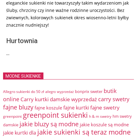
eleganckie sukienki nie towarzyszyły takim wydarzeniom jak
śluby, chrzciny czy inne ważne rodzinne uroczystości. Bez
zwiewnych, kolorowych sukienek okres wiosenno-letni byłby
znacznie nudniejszy!
Hurtownia
…
MODNE SUKIENKIE
butik
bonprix sweter
Allegro sukienki do 50 zł
allegro wyprzedaż
online
Carry kurtki damskie wyprzedaż
carry swetry
fajne bluzy
fajne swetry
fajne kurtki
fajne koszule
greenpoint sukienki
hm swetry
greenpoint
h & m swetry
jakie bluzy są modne
jakie koszule są modne
damskie
jakie sukienki są teraz modne
jakie kurtki dla