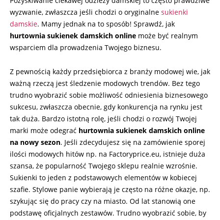
Pozyskiwanie ciekawej odzieży damskiej to często prawdziwe
wyzwanie, zwłaszcza jeśli chodzi o oryginalne
sukienki
damskie
. Mamy jednak na to sposób! Sprawdź, jak
hurtownia
sukienek
damskich online
może być realnym
wsparciem dla prowadzenia Twojego biznesu.
Z pewnością każdy przedsiębiorca z branży modowej wie, jak
ważną rzeczą jest śledzenie modowych trendów. Bez tego
trudno wyobrazić sobie możliwość odniesienia biznesowego
sukcesu, zwłaszcza obecnie, gdy konkurencja na rynku jest
tak duża. Bardzo istotną rolę, jeśli chodzi o rozwój Twojej
marki może odegrać
hurtownia sukienek damskich online
na nowy sezon
. Jeśli zdecydujesz się na zamówienie sporej
ilości modowych hitów np. na Factoryprice.eu, istnieje duża
szansa, że popularność Twojego sklepu realnie wzrośnie.
Sukienki to jeden z podstawowych elementów w kobiecej
szafie. Stylowe panie wybierają je często na różne okazje, np.
szykując się do pracy czy na miasto. Od lat stanowią one
podstawę oficjalnych zestawów. Trudno wyobrazić sobie, by