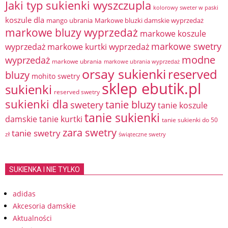
Jaki typ sukienki wyszczupla
kolorowy sweter w paski
koszule dla
mango ubrania
Markowe bluzki damskie wyprzedaż
markowe bluzy wyprzedaż
markowe koszule
markowe swetry
wyprzedaż
markowe kurtki wyprzedaż
modne
wyprzedaż
markowe ubrania
markowe ubrania wyprzedaż
orsay sukienki
reserved
bluzy
mohito swetry
sklep ebutik.pl
sukienki
reserved swetry
sukienki dla
tanie bluzy
swetery
tanie koszule
tanie sukienki
damskie
tanie kurtki
tanie sukienki do 50
zara swetry
tanie swetry
zł
świąteczne swetry
SUKIENKA I NIE TYLKO
adidas
Akcesoria damskie
Aktualności