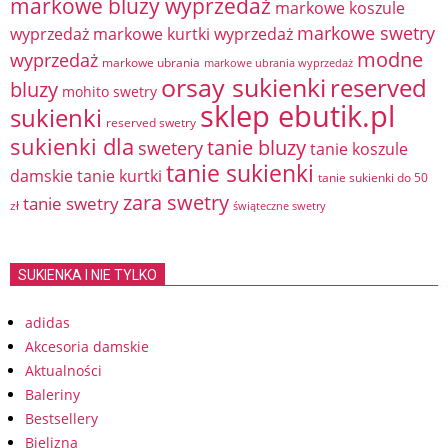
markowe bluzy wyprzedaż
markowe koszule
markowe swetry
wyprzedaż
markowe kurtki wyprzedaż
modne
wyprzedaż
markowe ubrania
markowe ubrania wyprzedaż
orsay sukienki
reserved
bluzy
mohito swetry
sklep ebutik.pl
sukienki
reserved swetry
sukienki dla
tanie bluzy
swetery
tanie koszule
tanie sukienki
damskie
tanie kurtki
tanie sukienki do 50
zara swetry
tanie swetry
zł
świąteczne swetry
SUKIENKA I NIE TYLKO
adidas
Akcesoria damskie
Aktualności
Baleriny
Bestsellery
Bielizna