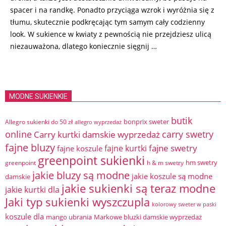
spacer i na randkę. Ponadto przyciąga wzrok i wyróżnia się z
tłumu, skutecznie podkręcając tym samym cały codzienny
look. W sukience w kwiaty z pewnością nie przejdziesz ulicą
niezauważona, dlatego koniecznie sięgnij …
MODNE SUKIENKIE
butik
bonprix sweter
Allegro sukienki do 50 zł
allegro wyprzedaż
online
Carry kurtki damskie wyprzedaż
carry swetry
fajne bluzy
fajne swetry
fajne kurtki
fajne koszule
greenpoint sukienki
hm swetry
greenpoint
h & m swetry
jakie bluzy są modne
jakie koszule są modne
damskie
jakie sukienki są teraz modne
jakie kurtki dla
Jaki typ sukienki wyszczupla
kolorowy sweter w paski
koszule dla
mango ubrania
Markowe bluzki damskie wyprzedaż