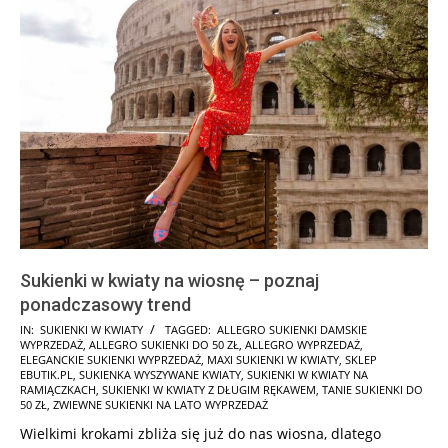
Sukienki w kwiaty na wiosnę – poznaj
ponadczasowy trend
2026-
IN:
SUKIENKI W KWIATY
TAGGED:
ALLEGRO SUKIENKI DAMSKIE
WYPRZEDAŻ
,
ALLEGRO SUKIENKI DO 50 ZŁ
,
ALLEGRO WYPRZEDAŻ
,
06-
ELEGANCKIE SUKIENKI WYPRZEDAŻ
,
MAXI SUKIENKI W KWIATY
,
SKLEP
15
EBUTIK.PL
,
SUKIENKA WYSZYWANE KWIATY
,
SUKIENKI W KWIATY NA
RAMIĄCZKACH
,
SUKIENKI W KWIATY Z DŁUGIM RĘKAWEM
,
TANIE SUKIENKI DO
50 ZŁ
,
ZWIEWNE SUKIENKI NA LATO WYPRZEDAŻ
Wielkimi krokami zbliża się już do nas wiosna, dlatego