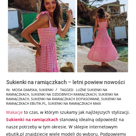
Sukienki na ramiączkach – letni powiew nowości
2022-
IN:
MODA DAMSKA
,
SUKIENKI
TAGGED:
LUŹNE SUKIENKI NA
RAMIĄCZKACH
,
SUKIENKI NA OZDOBNYCH RAMIĄCZKACH
,
SUKIENKI NA
07-
RAMIĄCZKACH
,
SUKIENKI NA RAMIĄCZKACH DOPASOWANE
,
SUKIENKI NA
18
RAMIĄCZKACH EBUTIK.PL
,
SUKIENKI NA RAMIĄCZKACH MAXI
Wakacje
to czas, w którym szukamy jak najlżejszych stylizacji.
Sukienki na ramiączkach
stanowią idealną odpowiedź na
nasze potrzeby w tym okresie. W sklepie internetowym
ebutik.pl znajdziecie wiele modeli do wyboru. Podpowiemy