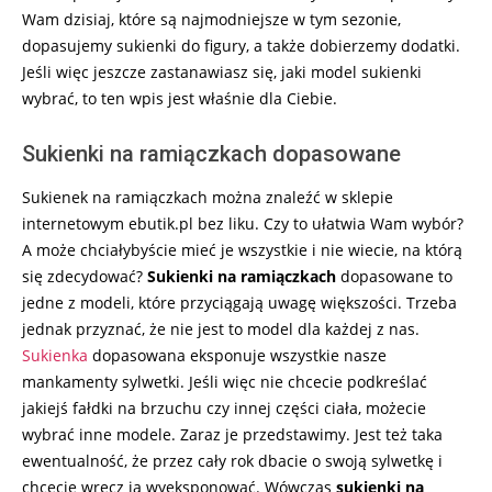
Wam dzisiaj, które są najmodniejsze w tym sezonie,
dopasujemy sukienki do figury, a także dobierzemy dodatki.
Jeśli więc jeszcze zastanawiasz się, jaki model sukienki
wybrać, to ten wpis jest właśnie dla Ciebie.
Sukienki na ramiączkach dopasowane
Sukienek na ramiączkach można znaleźć w sklepie
internetowym ebutik.pl bez liku. Czy to ułatwia Wam wybór?
A może chciałybyście mieć je wszystkie i nie wiecie, na którą
się zdecydować?
Sukienki na ramiączkach
dopasowane to
jedne z modeli, które przyciągają uwagę większości. Trzeba
jednak przyznać, że nie jest to model dla każdej z nas.
Sukienka
dopasowana eksponuje wszystkie nasze
mankamenty sylwetki. Jeśli więc nie chcecie podkreślać
jakiejś fałdki na brzuchu czy innej części ciała, możecie
wybrać inne modele. Zaraz je przedstawimy. Jest też taka
ewentualność, że przez cały rok dbacie o swoją sylwetkę i
chcecie wręcz ją wyeksponować. Wówczas
sukienki na