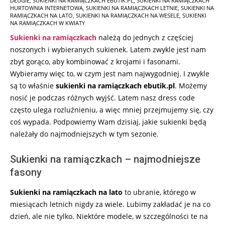
DŁUGIE
,
SUKIENKI NA RAMIĄCZKACH EBUTIK.PL
,
SUKIENKI NA RAMIĄCZKACH
18
HURTOWNIA INTERNETOWA
,
SUKIENKI NA RAMIĄCZKACH LETNIE
,
SUKIENKI NA
RAMIĄCZKACH NA LATO
,
SUKIENKI NA RAMIĄCZKACH NA WESELE
,
SUKIENKI
NA RAMIĄCZKACH W KWIATY
Sukienki na ramiączkach
należą do jednych z częściej
noszonych i wybieranych sukienek. Latem zwykle jest nam
zbyt gorąco, aby kombinować z krojami i fasonami.
Wybieramy więc to, w czym jest nam najwygodniej. I zwykle
są to właśnie
sukienki na ramiączkach ebutik.pl
. Możemy
nosić je podczas różnych wyjść. Latem nasz dress code
często ulega rozluźnieniu, a więc mniej przejmujemy się, czy
coś wypada. Podpowiemy Wam dzisiaj, jakie sukienki będą
należały do najmodniejszych w tym sezonie.
Sukienki na ramiączkach – najmodniejsze
fasony
Sukienki na ramiączkach na
lato
to ubranie, którego w
miesiącach letnich nigdy za wiele. Lubimy zakładać je na co
dzień, ale nie tylko. Niektóre modele, w szczególności te na