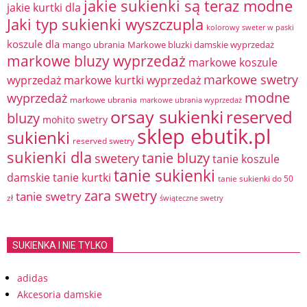
jakie sukienki są teraz modne
jakie kurtki dla
Jaki typ sukienki wyszczupla
kolorowy sweter w paski
koszule dla
mango ubrania
Markowe bluzki damskie wyprzedaż
markowe bluzy wyprzedaż
markowe koszule
markowe swetry
wyprzedaż
markowe kurtki wyprzedaż
modne
wyprzedaż
markowe ubrania
markowe ubrania wyprzedaż
orsay sukienki
reserved
bluzy
mohito swetry
sklep ebutik.pl
sukienki
reserved swetry
sukienki dla
tanie bluzy
swetery
tanie koszule
tanie sukienki
damskie
tanie kurtki
tanie sukienki do 50
zara swetry
tanie swetry
zł
świąteczne swetry
SUKIENKA I NIE TYLKO
adidas
Akcesoria damskie