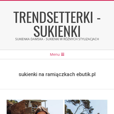
Skip
TRENDSETTERKI -
to
content
SUKIENKI
SUKIENKA DAMSKA - SUKIENKI W RÓŻNYCH STYLIZACJACH
Secondary
Menu
Navigation
Menu
sukienki na ramiączkach ebutik.pl