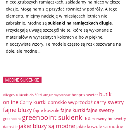
nieco grubszych ramiączkach, zakładamy na nieco większe
okazje. Mogą nam się przydać również w podróży. A tego
elementu miejmy nadzieję w miesiącach letnich nie
zabraknie. Modne są
sukienki na ramiączkach długie
.
Przyciągają uwagę szczególnie te, które są wykonane z
materiałów w wyrazistych kolorach albo w piękne,
nieoczywiste wzory. Te modele często są rozkloszowane na
dole, ale modne …
MODNE SUKIENKIE
butik
bonprix sweter
Allegro sukienki do 50 zł
allegro wyprzedaż
online
Carry kurtki damskie wyprzedaż
carry swetry
fajne bluzy
fajne swetry
fajne kurtki
fajne koszule
greenpoint sukienki
hm swetry
greenpoint
h & m swetry
jakie bluzy są modne
jakie koszule są modne
damskie