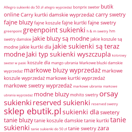
butik
bonprix sweter
Allegro sukienki do 50 zł
allegro wyprzedaż
online
Carry kurtki damskie wyprzedaż
carry swetry
fajne bluzy
fajne swetry
fajne kurtki
fajne koszule
greenpoint sukienki
hm
greenpoint
h & m swetry
jakie bluzy są modne
jakie koszule są
swetry damskie
jakie sukienki są teraz
jakie kurtki dla
modne
modne
Jaki typ sukienki wyszczupla
kolorowy
koszule dla
mango ubrania
Markowe bluzki damskie
sweter w paski
markowe bluzy wyprzedaż
markowe
wyprzedaż
koszule wyprzedaż
markowe kurtki wyprzedaż
markowe swetry wyprzedaż
markowe ubrania
markowe
orsay
modne bluzy
mohito swetry
ubrania wyprzedaż
sukienki
reserved sukienki
reserved swetry
sklep ebutik.pl
sukienki dla
swetery
tanie
tanie bluzy
tanie koszule damskie
tanie kurtki
sukienki
zara
tanie swetry
tanie sukienki do 50 zł