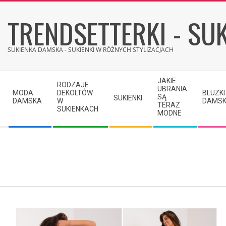
Skip
TRENDSETTERKI - SUK
to
content
SUKIENKA DAMSKA - SUKIENKI W RÓŻNYCH STYLIZACJACH
Secondary
JAKIE
RODZAJE
Navigation
UBRANIA
MODA
DEKOLTÓW
BLUZKI
SĄ
SUKIENKI
Menu
DAMSKA
W
DAMSK
TERAZ
SUKIENKACH
MODNE