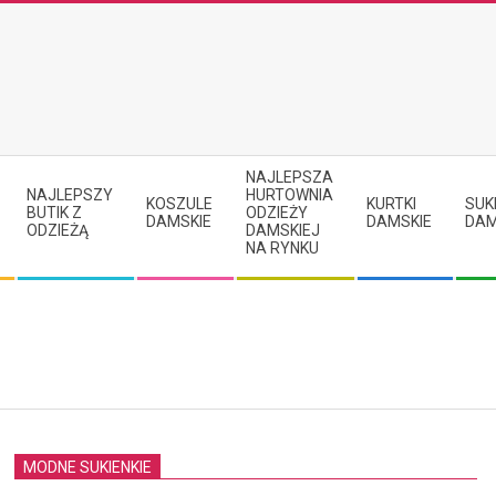
NAJLEPSZA
NAJLEPSZY
HURTOWNIA
KOSZULE
KURTKI
SUK
BUTIK Z
ODZIEŻY
DAMSKIE
DAMSKIE
DAM
ODZIEŻĄ
DAMSKIEJ
NA RYNKU
MODNE SUKIENKIE