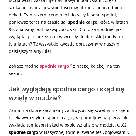
Moda wciąż zaskakuje nas nowymi pomysłami, często
szukając inspiracji wśród fasonów ubrań z poprzednich
dekad. Tym razem trend alert dotyczy fasonu spodni,
ponieważ teraz na czasie są
spodnie cargo
, które w latach
90. znaliśmy pod nazwą „bojówki”. Co to za spodnie, jak
wyglądają i dlaczego znów wróciły do damskiej mody po
tylu latach? Te wszystkie kwestie poruszymy w naszym
dzisiejszym artykule!
Zobacz modne
spodnie cargo
z naszej kolekcji na ten
sezon.
Jak wyglądają spodnie cargo i skąd się
wzięły w modzie?
Zanim na dobre zaczniemy zachwycać się świetnym krojem
i ciekawym stylem spodni cargo, wspomnijmy najpierw jak
wygląda ten fason i skąd w ogóle wziął się w modzie. Otóż
spodnie cargo
w klasycznej formie, zwane też „bojówkami”,