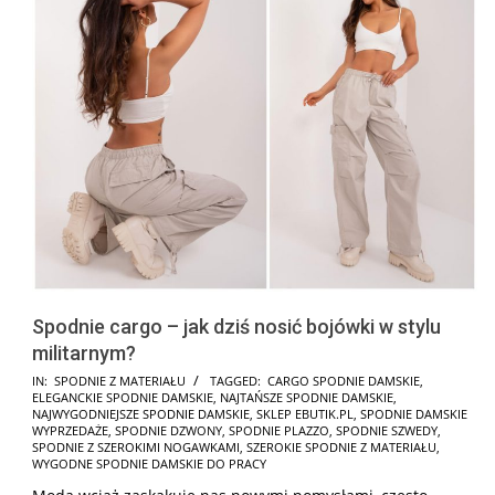
Spodnie cargo – jak dziś nosić bojówki w stylu
militarnym?
2026-
IN:
SPODNIE Z MATERIAŁU
TAGGED:
CARGO SPODNIE DAMSKIE
,
ELEGANCKIE SPODNIE DAMSKIE
,
NAJTAŃSZE SPODNIE DAMSKIE
,
05-
NAJWYGODNIEJSZE SPODNIE DAMSKIE
,
SKLEP EBUTIK.PL
,
SPODNIE DAMSKIE
29
WYPRZEDAŻE
,
SPODNIE DZWONY
,
SPODNIE PLAZZO
,
SPODNIE SZWEDY
,
SPODNIE Z SZEROKIMI NOGAWKAMI
,
SZEROKIE SPODNIE Z MATERIAŁU
,
WYGODNE SPODNIE DAMSKIE DO PRACY