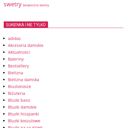
swetry
świąteczne swetry
SUKIENKA I NIE TYLKO
adidas
Akcesoria damskie
Aktualności
Baleriny
Bestsellery
Bielizna
Bielizna damska
Biustonosze
Biżuteria
Bluzki basic
Bluzki damskie
Bluzki hiszpanki
Bluzki koszulowe
Bluzki na co dzień