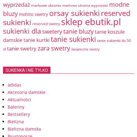
modne
wyprzedaż
markowe ubrania
markowe ubrania wyprzedaż
orsay sukienki
reserved
bluzy
mohito swetry
sklep ebutik.pl
sukienki
reserved swetry
sukienki dla
tanie bluzy
swetery
tanie koszule
tanie sukienki
damskie
tanie kurtki
tanie sukienki do 50
zara swetry
tanie swetry
zł
świąteczne swetry
SUKIENKA I NIE TYLKO
adidas
Akcesoria damskie
Aktualności
Baleriny
Bestsellery
Bielizna
Bielizna damska
Biustonosze