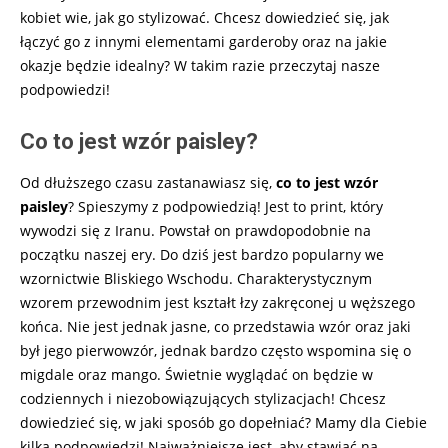
kobiet wie, jak go stylizować. Chcesz dowiedzieć się, jak
łączyć go z innymi elementami garderoby oraz na jakie
okazje będzie idealny? W takim razie przeczytaj nasze
podpowiedzi!
Co to jest wzór paisley?
Od dłuższego czasu zastanawiasz się,
co to jest wzór
paisley
? Spieszymy z podpowiedzią! Jest to print, który
wywodzi się z Iranu. Powstał on prawdopodobnie na
początku naszej ery. Do dziś jest bardzo popularny we
wzornictwie Bliskiego Wschodu. Charakterystycznym
wzorem przewodnim jest kształt łzy zakręconej u węższego
końca. Nie jest jednak jasne, co przedstawia wzór oraz jaki
był jego pierwowzór, jednak bardzo często wspomina się o
migdale oraz mango. Świetnie wyglądać on będzie w
codziennych i niezobowiązujących stylizacjach! Chcesz
dowiedzieć się, w jaki sposób go dopełniać? Mamy dla Ciebie
kilka podpowiedzi! Najważniejsze jest, aby stawiać na