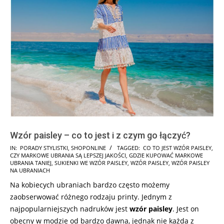
Wzór paisley – co to jest i z czym go łączyć?
2025-
IN:
PORADY STYLISTKI
,
SHOPONLINE
TAGGED:
CO TO JEST WZÓR PAISLEY
,
CZY MARKOWE UBRANIA SĄ LEPSZEJ JAKOŚCI
,
GDZIE KUPOWAĆ MARKOWE
04-
UBRANIA TANIEJ
,
SUKIENKI WE WZÓR PAISLEY
,
WZÓR PAISLEY
,
WZÓR PAISLEY
01
NA UBRANIACH
Na kobiecych ubraniach bardzo często możemy
zaobserwować różnego rodzaju printy. Jednym z
najpopularniejszych nadruków jest
wzór paisley
. Jest on
obecny w modzie od bardzo dawna, jednak nie każda z