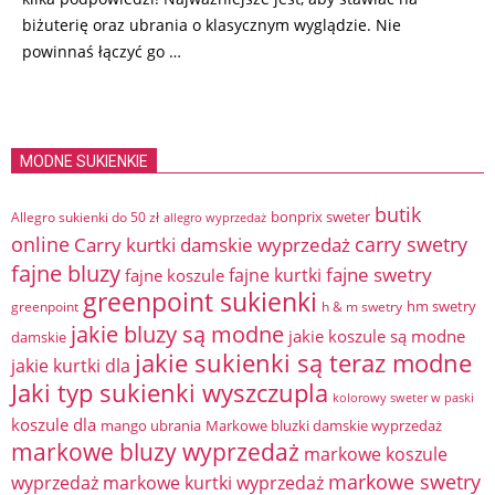
biżuterię oraz ubrania o klasycznym wyglądzie. Nie
powinnaś łączyć go
…
MODNE SUKIENKIE
butik
bonprix sweter
Allegro sukienki do 50 zł
allegro wyprzedaż
online
Carry kurtki damskie wyprzedaż
carry swetry
fajne bluzy
fajne swetry
fajne kurtki
fajne koszule
greenpoint sukienki
hm swetry
greenpoint
h & m swetry
jakie bluzy są modne
jakie koszule są modne
damskie
jakie sukienki są teraz modne
jakie kurtki dla
Jaki typ sukienki wyszczupla
kolorowy sweter w paski
koszule dla
mango ubrania
Markowe bluzki damskie wyprzedaż
markowe bluzy wyprzedaż
markowe koszule
markowe swetry
wyprzedaż
markowe kurtki wyprzedaż