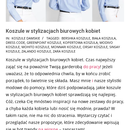
Koszule w stylizacjach biurowych kobiet
2025-
IN:
KOSZULE DAMSKIE
TAGGED:
BERSHKA KOSZULE
,
BIAŁA KOSZULA
,
DRESS CODE
,
GREENPOINT KOSZULE
,
KOPERTOWA KOSZULA
,
MODIVO
01-
KOSZULE
,
MOHITO KOSZULE
,
MONNARI KOSZULE
,
ORSAY KOSZULE
,
SINSAY
17
KOSZULE
,
ZALANDO KOSZULE
,
ZARA KOSZULE
Koszule w stylizacjach biurowych kobiet. Czas najwyższy
zająć się na poważnie Twoją garderobą
do pracy
! Jeżeli
uważasz, że to odpowiednia chwila, by w końcu zrobić
porządek, to świetnie się składa. Masz mnie
i
nasze stylistki
modowe do pomocy, które dziś podpowiadają, jakie koszule
w stylizacjach biurowych kobiet sprawdzają się najlepiej.
Cóż, czeka Cię mnóstwo inspiracji na nowe zestawy do pracy,
a chyba każda kobieta lubi nosić się modnie, prawda? W
takim razie, nie ma nic do stracenia. Wystarczy czytać i
przeglądać nasze propozycje, które zdecydowanie wpisują
się w hot trendy
na wiosnę
– zapraszam!