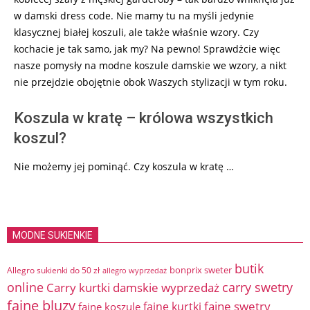
w damski dress code. Nie mamy tu na myśli jedynie
klasycznej białej koszuli, ale także właśnie wzory. Czy
kochacie je tak samo, jak my? Na pewno! Sprawdżcie więc
nasze pomysły na modne koszule damskie we wzory, a nikt
nie przejdzie obojętnie obok Waszych stylizacji w tym roku.
Koszula w kratę – królowa wszystkich
koszul?
Nie możemy jej pominąć. Czy koszula w kratę …
MODNE SUKIENKIE
butik
bonprix sweter
Allegro sukienki do 50 zł
allegro wyprzedaż
online
Carry kurtki damskie wyprzedaż
carry swetry
fajne bluzy
fajne swetry
fajne kurtki
fajne koszule