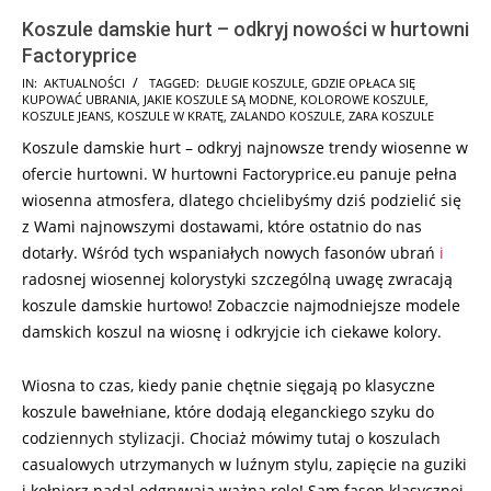
Koszule damskie hurt – odkryj nowości w hurtowni
Factoryprice
2025-
IN:
AKTUALNOŚCI
TAGGED:
DŁUGIE KOSZULE
,
GDZIE OPŁACA SIĘ
KUPOWAĆ UBRANIA
,
JAKIE KOSZULE SĄ MODNE
,
KOLOROWE KOSZULE
,
01-
KOSZULE JEANS
,
KOSZULE W KRATĘ
,
ZALANDO KOSZULE
,
ZARA KOSZULE
20
Koszule damskie hurt – odkryj najnowsze trendy wiosenne w
ofercie hurtowni. W hurtowni Factoryprice.eu panuje pełna
wiosenna atmosfera, dlatego chcielibyśmy dziś podzielić się
z Wami najnowszymi dostawami, które ostatnio do nas
dotarły. Wśród tych wspaniałych nowych fasonów ubrań
i
radosnej wiosennej kolorystyki szczególną uwagę zwracają
koszule damskie hurtowo! Zobaczcie najmodniejsze modele
damskich koszul na wiosnę i odkryjcie ich ciekawe kolory.
Wiosna to czas, kiedy panie chętnie sięgają po klasyczne
koszule bawełniane, które dodają eleganckiego szyku do
codziennych stylizacji. Chociaż mówimy tutaj o koszulach
casualowych utrzymanych w luźnym stylu, zapięcie na guziki
i kołnierz nadal odgrywają ważną rolę! Sam fason klasycznej