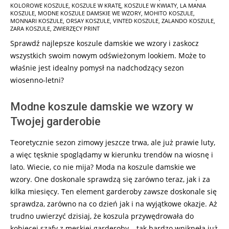
KOLOROWE KOSZULE
,
KOSZULE W KRATĘ
,
KOSZULE W KWIATY
,
LA MANIA
01-
KOSZULE
,
MODNE KOSZULE DAMSKIE WE WZORY
,
MOHITO KOSZULE
,
13
MONNARI KOSZULE
,
ORSAY KOSZULE
,
VINTED KOSZULE
,
ZALANDO KOSZULE
,
ZARA KOSZULE
,
ZWIERZĘCY PRINT
Sprawdź najlepsze koszule damskie we wzory i zaskocz
wszystkich swoim nowym odświeżonym lookiem. Może to
właśnie jest idealny pomysł na nadchodzący sezon
wiosenno-letni?
Modne koszule damskie we wzory w
Twojej garderobie
Teoretycznie sezon zimowy jeszcze trwa, ale już prawie luty,
a więc tęsknie spoglądamy w kierunku trendów na wiosnę i
lato. Wiecie, co nie mija? Moda na koszule damskie we
wzory. One doskonale sprawdzą się zarówno teraz, jak i za
kilka miesięcy. Ten element garderoby zawsze doskonale się
sprawdza, zarówno na co dzień jak i na wyjątkowe okazje. Aż
trudno uwierzyć dzisiaj, że koszula przywędrowała do
kobiecej szafy z męskiej garderoby – tak bardzo wniknęła już