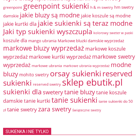
greenpoint sukienki
hm swetry
greenpoint
h & m swetry
jakie bluzy są modne
jakie koszule są modne
damskie
jakie sukienki są teraz modne
jakie kurtki dla
Jaki typ sukienki wyszczupla
kolorowy sweter w paski
koszule dla
mango ubrania
Markowe bluzki damskie wyprzedaż
markowe bluzy wyprzedaż
markowe koszule
markowe swetry
wyprzedaż
markowe kurtki wyprzedaż
modne
wyprzedaż
markowe ubrania
markowe ubrania wyprzedaż
orsay sukienki
reserved
bluzy
mohito swetry
sklep ebutik.pl
sukienki
reserved swetry
sukienki dla
tanie bluzy
swetery
tanie koszule
tanie sukienki
damskie
tanie kurtki
tanie sukienki do 50
zara swetry
tanie swetry
zł
świąteczne swetry
SUKIENKA I NIE TYLKO