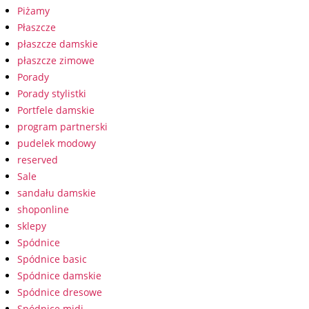
Piżamy
Płaszcze
płaszcze damskie
płaszcze zimowe
Porady
Porady stylistki
Portfele damskie
program partnerski
pudelek modowy
reserved
Sale
sandału damskie
shoponline
sklepy
Spódnice
Spódnice basic
Spódnice damskie
Spódnice dresowe
Spódnice midi