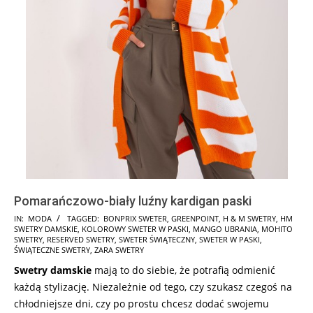
Pomarańczowo-biały luźny kardigan paski
2025-
IN:
MODA
TAGGED:
BONPRIX SWETER
,
GREENPOINT
,
H & M SWETRY
,
HM
SWETRY DAMSKIE
,
KOLOROWY SWETER W PASKI
,
MANGO UBRANIA
,
MOHITO
11-
SWETRY
,
RESERVED SWETRY
,
SWETER ŚWIĄTECZNY
,
SWETER W PASKI
,
20
ŚWIĄTECZNE SWETRY
,
ZARA SWETRY
Swetry damskie
mają to do siebie, że potrafią odmienić
każdą stylizację. Niezależnie od tego, czy szukasz czegoś na
chłodniejsze dni, czy po prostu chcesz dodać swojemu