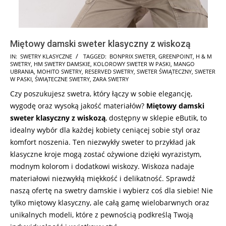
Miętowy damski sweter klasyczny z wiskozą
2025-
IN:
SWETRY KLASYCZNE
TAGGED:
BONPRIX SWETER
,
GREENPOINT
,
H & M
SWETRY
,
HM SWETRY DAMSKIE
,
KOLOROWY SWETER W PASKI
,
MANGO
11-
UBRANIA
,
MOHITO SWETRY
,
RESERVED SWETRY
,
SWETER ŚWIĄTECZNY
,
SWETER
20
W PASKI
,
ŚWIĄTECZNE SWETRY
,
ZARA SWETRY
Czy poszukujesz swetra, który łączy w sobie elegancję,
wygodę oraz wysoką jakość materiałów?
Miętowy damski
sweter klasyczny z wiskozą
, dostępny w sklepie eButik, to
idealny wybór dla każdej kobiety ceniącej sobie styl oraz
komfort noszenia. Ten niezwykły sweter to przykład jak
klasyczne kroje mogą zostać ożywione dzięki wyrazistym,
modnym kolorom i dodatkowi wiskozy. Wiskoza nadaje
materiałowi niezwykłą miękkość i delikatność. Sprawdź
naszą ofertę na swetry damskie i wybierz coś dla siebie! Nie
tylko miętowy klasyczny, ale całą gamę wielobarwnych oraz
unikalnych modeli, które z pewnością podkreślą Twoją