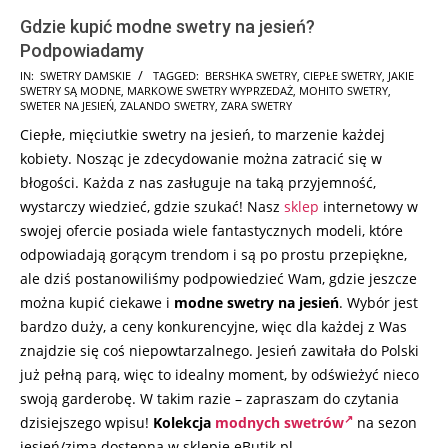
Gdzie kupić modne swetry na jesień?
Podpowiadamy
2026-
IN:
SWETRY DAMSKIE
TAGGED:
BERSHKA SWETRY
,
CIEPŁE SWETRY
,
JAKIE
SWETRY SĄ MODNE
,
MARKOWE SWETRY WYPRZEDAŻ
,
MOHITO SWETRY
,
07-
SWETER NA JESIEŃ
,
ZALANDO SWETRY
,
ZARA SWETRY
30
Ciepłe, mięciutkie swetry na jesień, to marzenie każdej
kobiety. Nosząc je zdecydowanie można zatracić się w
błogości. Każda z nas zasługuje na taką przyjemność,
wystarczy wiedzieć, gdzie szukać! Nasz
sklep
internetowy w
swojej ofercie posiada wiele fantastycznych modeli, które
odpowiadają gorącym trendom i są po prostu przepiękne,
ale dziś postanowiliśmy podpowiedzieć Wam, gdzie jeszcze
można kupić ciekawe i
modne swetry na jesień
. Wybór jest
bardzo duży, a ceny konkurencyjne, więc dla każdej z Was
znajdzie się coś niepowtarzalnego. Jesień zawitała do Polski
już pełną parą, więc to idealny moment, by odświeżyć nieco
swoją garderobę. W takim razie – zapraszam do czytania
dzisiejszego wpisu!
Kolekcja
modnych swetrów
na sezon
jesień/zima dostępna w sklepie eButik.pl.