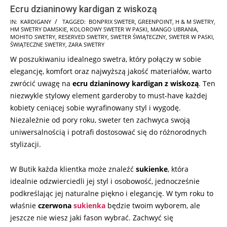
Ecru dzianinowy kardigan z wiskozą
2025-
IN:
KARDIGANY
TAGGED:
BONPRIX SWETER
,
GREENPOINT
,
H & M SWETRY
,
HM SWETRY DAMSKIE
,
KOLOROWY SWETER W PASKI
,
MANGO UBRANIA
,
11-
MOHITO SWETRY
,
RESERVED SWETRY
,
SWETER ŚWIĄTECZNY
,
SWETER W PASKI
,
20
ŚWIĄTECZNE SWETRY
,
ZARA SWETRY
W poszukiwaniu idealnego swetra, który połączy w sobie
elegancję, komfort oraz najwyższą jakość materiałów, warto
zwrócić uwagę na
ecru dzianinowy kardigan z wiskozą
. Ten
niezwykle stylowy element garderoby to must-have każdej
kobiety ceniącej sobie wyrafinowany styl i wygodę.
Niezależnie od pory roku, sweter ten zachwyca swoją
uniwersalnością i potrafi dostosować się do różnorodnych
stylizacji.
W Butik każda klientka może znaleźć
sukienke
, która
idealnie odzwierciedli jej styl i osobowość, jednocześnie
podkreślając jej naturalne piękno i elegancję. W tym roku to
właśnie
czerwona
sukienka
będzie twoim wyborem, ale
jeszcze nie wiesz jaki fason wybrać. Zachwyć się