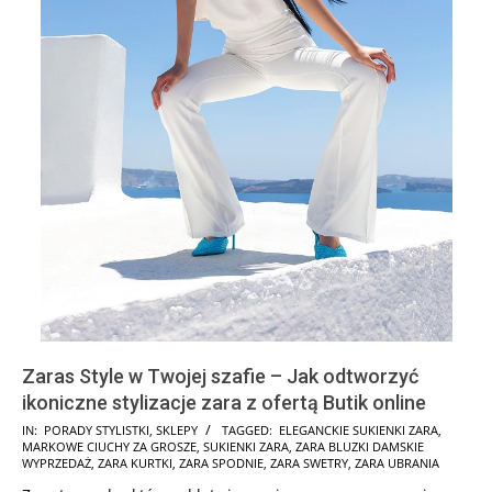
Zaras Style w Twojej szafie – Jak odtworzyć
ikoniczne stylizacje zara z ofertą Butik online
2026-
IN:
PORADY STYLISTKI
,
SKLEPY
TAGGED:
ELEGANCKIE SUKIENKI ZARA
,
MARKOWE CIUCHY ZA GROSZE
,
SUKIENKI ZARA
,
ZARA BLUZKI DAMSKIE
02-
WYPRZEDAŻ
,
ZARA KURTKI
,
ZARA SPODNIE
,
ZARA SWETRY
,
ZARA UBRANIA
15