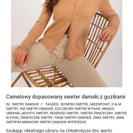
Camelowy dopasowany sweter damski z guzikami
2025-
IN:
SWETRY DAMSKIE
TAGGED:
BONPRIX SWETER
,
GREENPOINT
,
H & M
SWETRY
,
HM SWETRY DAMSKIE
,
KOLOROWY SWETER W PASKI
,
MANGO
07-
UBRANIA
,
MOHITO SWETRY
,
RESERVED SWETRY
,
SWETER ŚWIĄTECZNY
,
SWETER
24
W PASKI
,
ŚWIĄTECZNE SWETRY
,
TANIE SWETRY DAMSKIE
,
ZARA SWETRY
,
ZARA
SWETRYM MARKOWE SWETRY DAMSKIE WYPRZEDAŻ
Szukając idealnego ubioru na chłodniejsze dni, warto