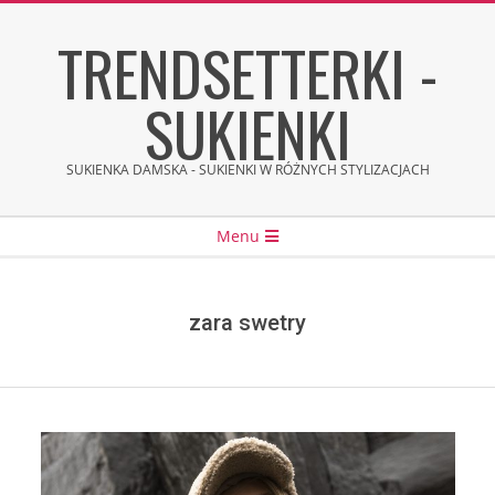
Skip
TRENDSETTERKI -
to
content
SUKIENKI
SUKIENKA DAMSKA - SUKIENKI W RÓŻNYCH STYLIZACJACH
Secondary
Menu
Navigation
Menu
zara swetry