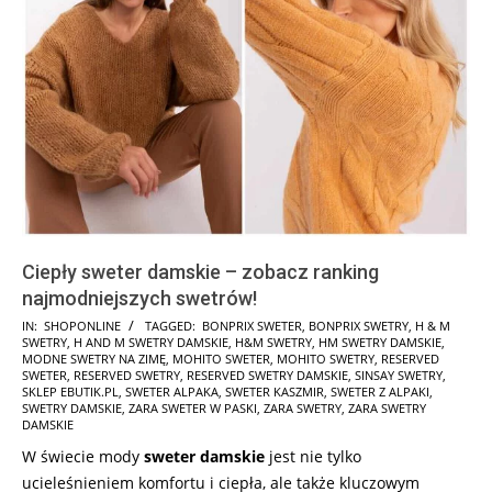
Ciepły sweter damskie – zobacz ranking
najmodniejszych swetrów!
2025-
IN:
SHOPONLINE
TAGGED:
BONPRIX SWETER
,
BONPRIX SWETRY
,
H & M
SWETRY
,
H AND M SWETRY DAMSKIE
,
H&M SWETRY
,
HM SWETRY DAMSKIE
,
10-
MODNE SWETRY NA ZIMĘ
,
MOHITO SWETER
,
MOHITO SWETRY
,
RESERVED
17
SWETER
,
RESERVED SWETRY
,
RESERVED SWETRY DAMSKIE
,
SINSAY SWETRY
,
SKLEP EBUTIK.PL
,
SWETER ALPAKA
,
SWETER KASZMIR
,
SWETER Z ALPAKI
,
SWETRY DAMSKIE
,
ZARA SWETER W PASKI
,
ZARA SWETRY
,
ZARA SWETRY
DAMSKIE
W świecie mody
sweter damskie
jest nie tylko
ucieleśnieniem komfortu i ciepła, ale także kluczowym