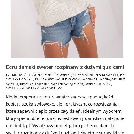
Ecru damski sweter rozpinany z dużymi guzikami
2025-
IN:
MODA
TAGGED:
BONPRIX SWETER
,
GREENPOINT
,
H & M SWETRY
,
HM
SWETRY DAMSKIE
,
KOLOROWY SWETER W PASKI
,
MANGO UBRANIA
,
MOHITO
11-
SWETRY
,
RESERVED SWETRY
,
SWETER ŚWIĄTECZNY
,
SWETER W PASKI
,
20
ŚWIĄTECZNE SWETRY
,
ZARA SWETRY
Kiedy temperatura na zewnątrz zaczyna spadać, każda
kobieta szuka stylowego, ale
i
praktycznego rozwiązania,
które zapewni ciepło przez cały dzień. Idealnym wyborem,
który spełni obie te funkcje, jest swetry damskie znalezione
na ebutik.pl. Wyjątkowy model, jakim jest ecru damski
sweter rozpinany z dużymi guzikami, świetnie sprawdzi się