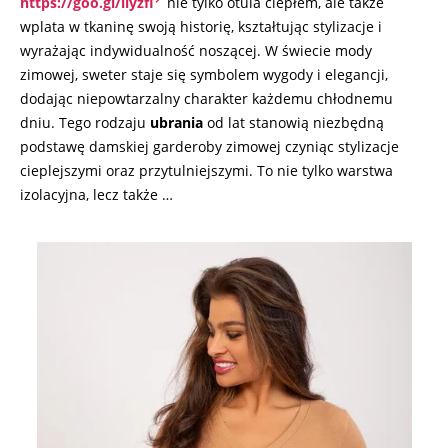
https://goo.gl/iiyzfI
nie tylko otula ciepłem, ale także
wplata w tkaninę swoją historię, kształtując stylizacje i
wyrażając indywidualność noszącej. W świecie mody
zimowej, sweter staje się symbolem wygody i elegancji,
dodając niepowtarzalny charakter każdemu chłodnemu
dniu. Tego rodzaju
ubrania
od lat stanowią niezbędną
podstawę damskiej garderoby zimowej czyniąc stylizacje
cieplejszymi oraz przytulniejszymi. To nie tylko warstwa
izolacyjna, lecz także …