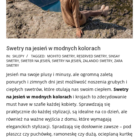
Swetry na jesień w modnych kolorach
2025-
IN:
SKLEPY
TAGGED:
MOHITO SWETRY
,
RESERVED SWETRY
,
SINSAY
SWETRY
,
SWETER NA JESIEŃ
,
SWETRY NA JESIEŃ
,
ZALANDO SWETRY
,
ZARA
07-
SWETRY
22
Jesień ma swoje plusy i minusy, ale ogromną zaletą
ponurych i zimnych dni jest możliwość noszenia grubych i
ciepłych swetrów, które otulają nas swoim ciepłem.
Swetry
na jesień w modnych kolorach
i krojach to zdecydowanie
must have w szafie każdej kobiety. Sprawdzają się
praktycznie do każdej stylizacji, są idealne na co dzień, ale
również na ważne wyjścia z domu, które wymagają
eleganckich stylizacji. Spradzają się dosłownie zawsze – pod
płaszcz czy puchówkę, ramoneskę czy dużą, ocieplaną kurtkę