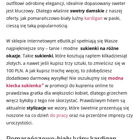
outfitowi odrobinę elegancji, idealnie dopasowany sweter
jest kluczowy. Dlatego właśnie
swetry damskie
z naszej
oferty, jak pomarańczowo-biały luźny
kardigan
w paski,
cieszą się taką popularnością.
W sklepie internetowym eButik.pl spełniają się Wasze
najpiękniejsze sny – tanie
i
modne
sukienki na różne
okazje
. Takie
sukienki
, które kosztują raptem kilkadziesiąt
złotych, a nawet jeśli kupisz trzy sztuki, to zmieścisz się w
100 PLN. A jak kupisz trochę więcej, to zdobędziesz
dodatkowo darmową wysyłkę! Nie oszukujmy się
modna
kiecka sukienka
w promocji do kupienia online to
prawdziwa gratka dla większości kobiet, dlatego grzechem
wręcz byłoby z tego nie skorzystać. Prawdziwym hitem są
aktualnie
stylizacje
we wzory, które świetnie prezentują się
noszone na co dzień
do pracy
oraz na przeróżne imprezy czy
uroczystości.
Pomarańczowo-biały luźny kardigan