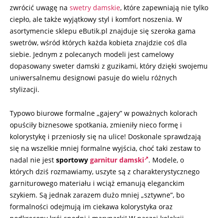
zwrócić uwagę na
swetry damskie
, które zapewniają nie tylko
ciepło, ale także wyjątkowy styl i komfort noszenia. W
asortymencie sklepu eButik.pl znajduje się szeroka gama
swetrów, wśród których każda kobieta znajdzie coś dla
siebie. Jednym z polecanych modeli jest camelowy
dopasowany sweter damski z guzikami, który dzięki swojemu
uniwersalnemu designowi pasuje do wielu różnych
stylizacji.
Typowo biurowe formalne „gajery” w poważnych kolorach
opuściły biznesowe spotkania, zmieniły nieco formę i
kolorystykę i przeniosły się na ulice! Doskonale sprawdzają
się na wszelkie mniej formalne wyjścia, choć taki zestaw to
nadal nie jest
sportowy
garnitur damski
. Modele, o
których dziś rozmawiamy, uszyte są z charakterystycznego
garniturowego materiału i wciąż emanują eleganckim
szykiem. Są jednak zarazem dużo mniej „sztywne”, bo
formalności odejmują im ciekawa kolorystyka oraz