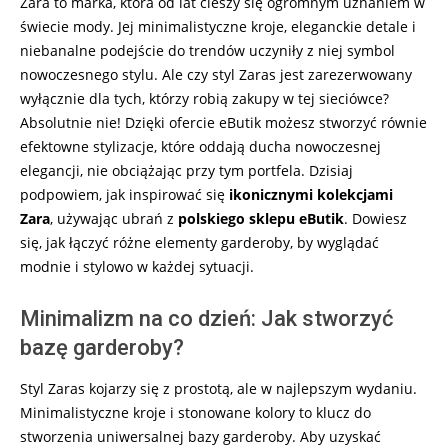
Zara to marka, która od lat cieszy się ogromnym uznaniem w
świecie mody. Jej minimalistyczne kroje, eleganckie detale i
niebanalne podejście do trendów uczyniły z niej symbol
nowoczesnego stylu. Ale czy styl Zaras jest zarezerwowany
wyłącznie dla tych, którzy robią zakupy w tej sieciówce?
Absolutnie nie! Dzięki ofercie eButik możesz stworzyć równie
efektowne stylizacje, które oddają ducha nowoczesnej
elegancji, nie obciążając przy tym portfela. Dzisiaj
podpowiem, jak inspirować się
ikonicznymi kolekcjami
Zara
, używając ubrań z
polskiego sklepu eButik
. Dowiesz
się, jak łączyć różne elementy garderoby, by wyglądać
modnie i stylowo w każdej sytuacji.
Minimalizm na co dzień: Jak stworzyć
bazę garderoby?
Styl Zaras kojarzy się z prostotą, ale w najlepszym wydaniu.
Minimalistyczne kroje i stonowane kolory to klucz do
stworzenia uniwersalnej bazy garderoby. Aby uzyskać