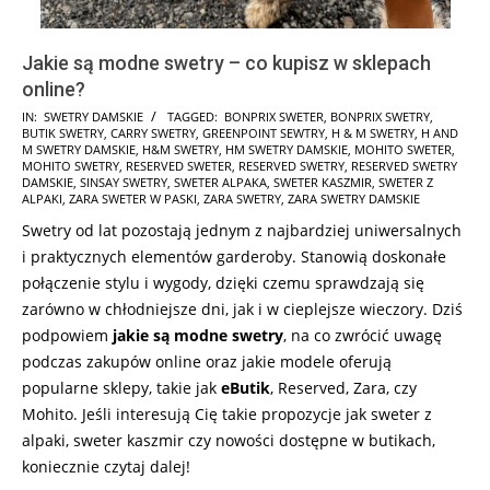
Jakie są modne swetry – co kupisz w sklepach
online?
2025-
IN:
SWETRY DAMSKIE
TAGGED:
BONPRIX SWETER
,
BONPRIX SWETRY
,
BUTIK SWETRY
,
CARRY SWETRY
,
GREENPOINT SEWTRY
,
H & M SWETRY
,
H AND
05-
M SWETRY DAMSKIE
,
H&M SWETRY
,
HM SWETRY DAMSKIE
,
MOHITO SWETER
,
29
MOHITO SWETRY
,
RESERVED SWETER
,
RESERVED SWETRY
,
RESERVED SWETRY
DAMSKIE
,
SINSAY SWETRY
,
SWETER ALPAKA
,
SWETER KASZMIR
,
SWETER Z
ALPAKI
,
ZARA SWETER W PASKI
,
ZARA SWETRY
,
ZARA SWETRY DAMSKIE
Swetry od lat pozostają jednym z najbardziej uniwersalnych
i praktycznych elementów garderoby. Stanowią doskonałe
połączenie stylu i wygody, dzięki czemu sprawdzają się
zarówno w chłodniejsze dni, jak i w cieplejsze wieczory. Dziś
podpowiem
jakie są modne swetry
, na co zwrócić uwagę
podczas zakupów online oraz jakie modele oferują
popularne sklepy, takie jak
eButik
, Reserved, Zara, czy
Mohito. Jeśli interesują Cię takie propozycje jak sweter z
alpaki, sweter kaszmir czy nowości dostępne w butikach,
koniecznie czytaj dalej!