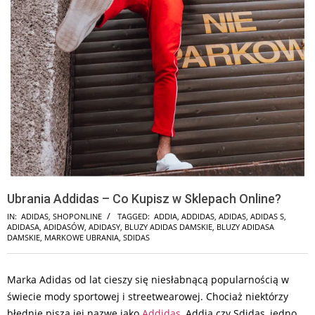
Ubrania Addidas – Co Kupisz w Sklepach Online?
IN:
ADIDAS
,
SHOPONLINE
TAGGED:
ADDIA
,
ADDIDAS
,
ADIDAS
,
ADIDAS S
,
ADIDASA
,
ADIDASÓW
,
ADIDASY
,
BLUZY ADIDAS DAMSKIE
,
BLUZY ADIDASA
DAMSKIE
,
MARKOWE UBRANIA
,
SDIDAS
Marka Adidas od lat cieszy się niesłabnącą popularnością w
świecie mody sportowej i streetwearowej. Chociaż niektórzy
błędnie piszą jej nazwę jako
Addidas
, Addia czy Sdidas, jedno