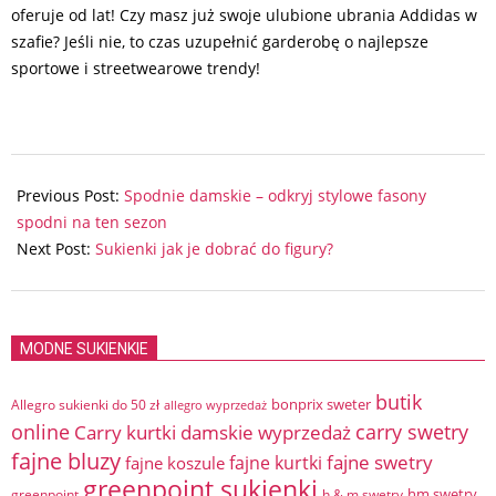
oferuje od lat! Czy masz już swoje ulubione ubrania Addidas w
szafie? Jeśli nie, to czas uzupełnić garderobę o najlepsze
sportowe i streetwearowe trendy!
2026-
02-
Previous Post:
Spodnie damskie – odkryj stylowe fasony
13
spodni na ten sezon
Next Post:
Sukienki jak je dobrać do figury?
MODNE SUKIENKIE
butik
bonprix sweter
Allegro sukienki do 50 zł
allegro wyprzedaż
online
Carry kurtki damskie wyprzedaż
carry swetry
fajne bluzy
fajne swetry
fajne kurtki
fajne koszule
greenpoint sukienki
hm swetry
greenpoint
h & m swetry