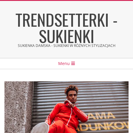
Skip
TRENDSETTERKI -
to
content
SUKIENKI
SUKIENKA DAMSKA - SUKIENKI W RÓŻNYCH STYLIZACJACH
Secondary
Menu
Navigation
Menu