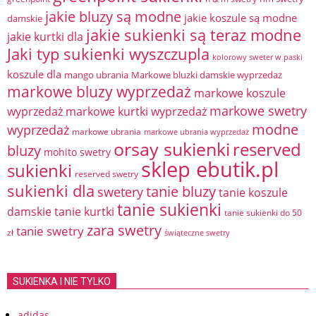
jakie bluzy są modne
jakie koszule są modne
damskie
jakie sukienki są teraz modne
jakie kurtki dla
Jaki typ sukienki wyszczupla
kolorowy sweter w paski
koszule dla
mango ubrania
Markowe bluzki damskie wyprzedaż
markowe bluzy wyprzedaż
markowe koszule
markowe swetry
wyprzedaż
markowe kurtki wyprzedaż
modne
wyprzedaż
markowe ubrania
markowe ubrania wyprzedaż
orsay sukienki
reserved
bluzy
mohito swetry
sklep ebutik.pl
sukienki
reserved swetry
sukienki dla
tanie bluzy
swetery
tanie koszule
tanie sukienki
damskie
tanie kurtki
tanie sukienki do 50
zara swetry
tanie swetry
zł
świąteczne swetry
SUKIENKA I NIE TYLKO
adidas